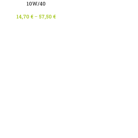
10W/40
14,70
€
–
57,50
€
Price
range:
14,70 €
through
57,50 €