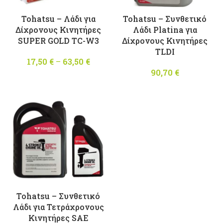
Tohatsu – Λάδι για
Tohatsu – Συνθετικό
Δίχρονους Kινητήρες
Λάδι Platina για
SUPER GOLD TC-W3
Δίχρονους Kινητήρες
TLDI
17,50
€
–
63,50
€
Price
range:
90,70
€
17,50 €
through
63,50 €
Tohatsu – Συνθετικό
Λάδι για Τετράχρονους
Kινητήρες SAE