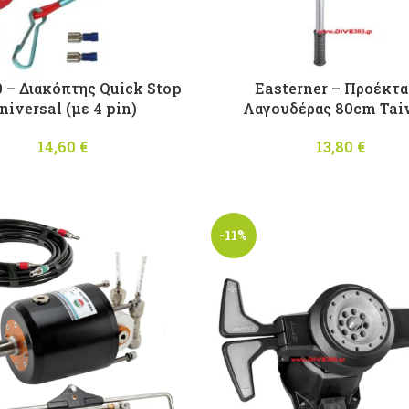
 – Διακόπτης Quick Stop
Easterner – Προέκτ
niversal (με 4 pin)
Λαγουδέρας 80cm Ta
14,60
€
13,80
€
-11%