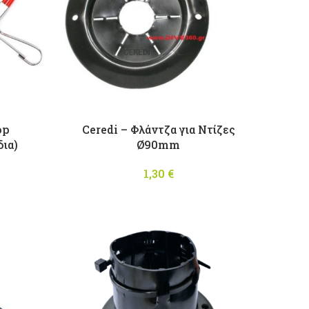
op
Ceredi – Φλάντζα για Ντίζες
δια)
Ø90mm
1,30
€