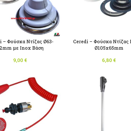
i – Φούσκα Ντίζας Ø63-
Ceredi – Φούσκα Ντίζας
2mm με Inox Βάση
Ø105x65mm
9,00
€
6,80
€