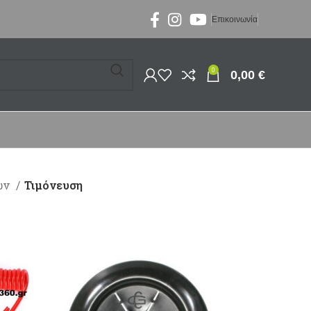
Επικοινωνία
0
0,00
€
ων
Τιμόνευση