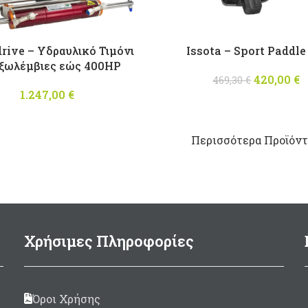
rive – Υδραυλικό Τιμόνι
Issota – Sport Paddle
Εξωλέμβιες εώς 400HP
420,00
Origina
€
469,30
€
1.247,00
€
was: 46
τ
Περισσότερα Προϊόντα
Χρήσιμες Πληροφορίες
Όροι Χρήσης