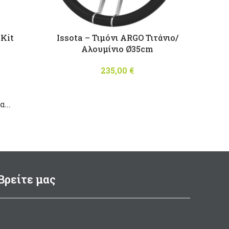
 Kit
Issota – Τιμόνι ARGO Τιτάνιο/
Αλουμίνιο Ø35cm
l price
Η
9,30 €.
ρέχουσα
235,00
€
τιμή
είναι:
...
420,00 €.
Βρείτε μας