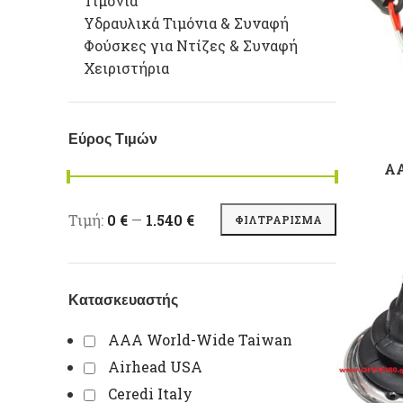
Τιμόνια
Υδραυλικά Τιμόνια & Συναφή
Φούσκες για Ντίζες & Συναφή
Χειριστήρια
Εύρος Τιμών
AA
Ελάχιστη τιμή
Μέγιστη τιμή
Τιμή:
0 €
—
1.540 €
ΦΙΛΤΡΆΡΙΣΜΑ
Κατασκευαστής
AAA World-Wide Taiwan
Airhead USA
Ceredi Italy