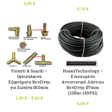
3,30
€
5,70
€
Foresti & Suardi –
HosesTechnology –
Ορειχάλκινα
Ενισχυμένο
Εξαρτήματα Βενζίνης
Αντιστατικό Λάστιχο
για Σωλήνα Ø10mm
Βενζίνης Ø7mm
(10Βar-150PSI)
1,30
€
–
5,40
€
Price
range:
4,00
€
1,30 €