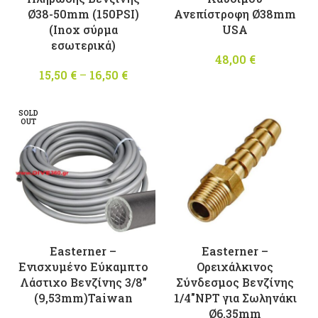
Ø38-50mm (150PSI)
Ανεπίστροφη Ø38mm
(Inox σύρμα
USA
εσωτερικά)
48,00
€
15,50
€
–
16,50
€
Price
range:
15,50 €
SOLD
through
OUT
16,50 €
Easterner –
Easterner –
Ενισχυμένο Εύκαμπτο
Ορειχάλκινος
Λάστιχο Βενζίνης 3/8”
Σύνδεσμος Βενζίνης
(9,53mm)Taiwan
1/4″NPT για Σωληνάκι
Ø6.35mm