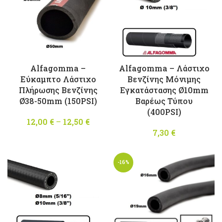
Alfagomma –
Alfagomma – Λάστιχο
Εύκαμπτο Λάστιχο
Βενζίνης Μόνιμης
Πλήρωσης Βενζίνης
Εγκατάστασης Ø10mm
Ø38-50mm (150PSI)
Βαρέως Τύπου
(400PSI)
12,00
€
–
12,50
€
Price
range:
7,30
€
12,00 €
through
-16%
12,50 €