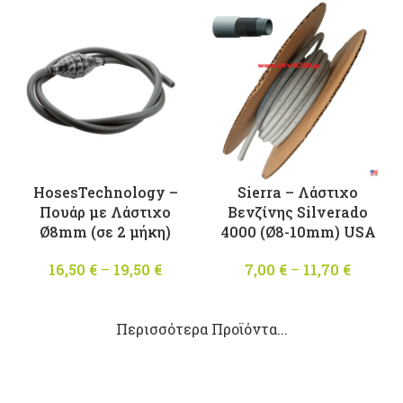
through
5,40 €
HosesTechnology –
Sierra – Λάστιχο
Πουάρ με Λάστιχο
Βενζίνης Silverado
Ø8mm (σε 2 μήκη)
4000 (Ø8-10mm) USA
16,50
€
–
19,50
€
Price
7,00
€
–
11,70
€
Price
range:
range:
16,50 €
7,00 €
Περισσότερα Προϊόντα...
through
throug
19,50 €
11,70 €