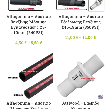
Alfagomma – Λάστιχο
Alfagomma – Λάστιχο
Βενζίνης Μόνιμης
Εξαέρωσης Βενζίνης
Εγκατάστασης Ø8-
Ø16-19mm (350PSI)
10mm (240PSI)
11,00
€
–
12,00
€
Price
4,50
€
–
5,50
€
Price
range
range:
11,00 
4,50 €
throu
through
12,00 
5,50 €
Alfagomma – Λάστιχο
Attwood – Βαλβίδα
Πλήρωσης Βενζίνης
Καυσίμου