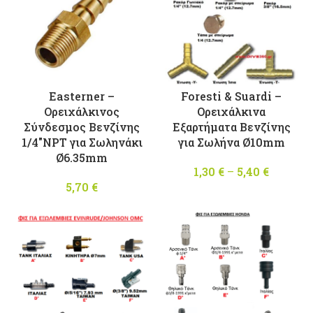
Easterner –
Foresti & Suardi –
Ορειχάλκινος
Ορειχάλκινα
Σύνδεσμος Βενζίνης
Εξαρτήματα Βενζίνης
1/4″NPT για Σωληνάκι
για Σωλήνα Ø10mm
Ø6.35mm
1,30
€
–
5,40
€
Price
5,70
€
range:
1,30 €
throug
5,40 €