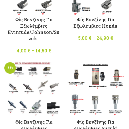
Φίς Βενζίνης Για
Φίς Βενζίνης Για
Εξωλέμβιες
Εξωλέμβιες Honda
Evinrude/Johnson/Su
5,00
€
–
24,90
€
Price
zuki
range
4,00
€
–
14,50
€
Price
5,00 €
range:
throug
4,00 €
24,90 
-38%
through
14,50 €
Φίς Βενζίνης Για
Φίς Βενζίνης Για
Εξωλέμβιες
Εξωλέμβιες Suzuki