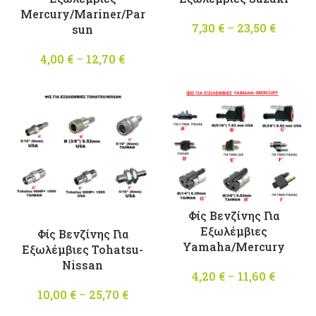
Mercury/Mariner/Par
7,30
€
–
23,50
€
Price
sun
range:
4,00
€
–
12,70
€
Price
7,30 €
range:
throug
4,00 €
23,50 
through
12,70 €
Φίς Βενζίνης Για
Εξωλέμβιες
Φίς Βενζίνης Για
Yamaha/Mercury
Εξωλέμβιες Tohatsu-
Nissan
4,20
€
–
11,60
€
Price
range:
10,00
€
–
25,70
€
Price
4,20 €
range: