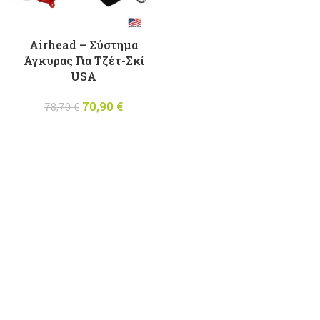
Airhead – Σύστημα
Άγκυρας Για Tζέτ-Σκί
USA
70,90
Original
€
Η
78,70
€
price was:
τρέχουσα
78,70 €.
τιμή
είναι:
70,90 €.