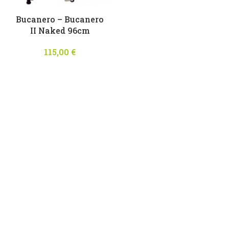
Bucanero – Bucanero
II Νaked 96cm
115,00
€