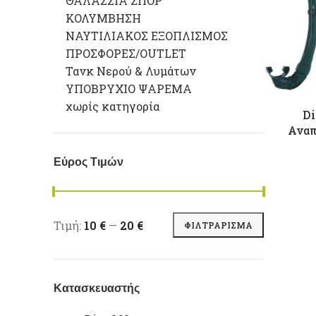
ΘΑΛΑΣΣΙΑ ΣΠΟΡ
ΚΟΛΥΜΒΗΣΗ
ΝΑΥΤΙΛΙΑΚΟΣ ΕΞΟΠΛΙΣΜΟΣ
ΠΡΟΣΦΟΡΕΣ/OUTLET
Τανκ Νερού & Λυμάτων
ΥΠΟΒΡΥΧΙΟ ΨΑΡΕΜΑ
χωρίς κατηγορία
Di
Αναπ
Εύρος Τιμών
Ελάχιστη τιμή
Μέγιστη τιμή
Τιμή:
10 €
—
20 €
ΦΙΛΤΡΆΡΙΣΜΑ
Κατασκευαστής