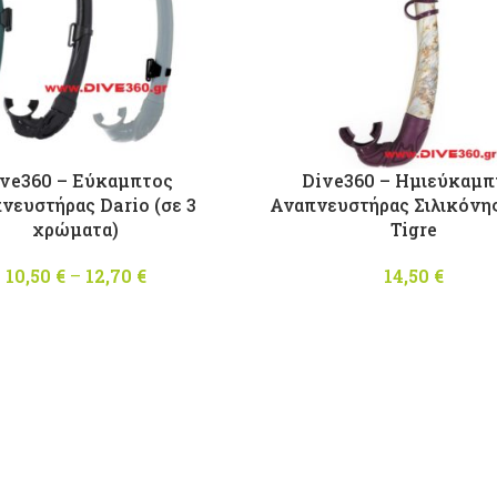
ve360 – Εύκαμπτος
Dive360 – Ημιεύκαμπ
νευστήρας Dario (σε 3
Αναπνευστήρας Σιλικόνη
χρώματα)
Tigre
10,50
€
–
12,70
€
Price
14,50
€
range:
10,50 €
through
12,70 €