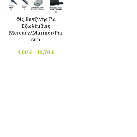
Φίς Βενζίνης Για
Εξωλέμβιες
Mercury/Mariner/Par
sun
4,00
€
–
12,70
€
Price
range:
4,00 €
through
12,70 €