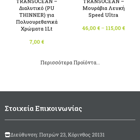
TRANSOCEAN –
TRANSOCEAN –
Διαλυτικό (PU
Μουράβια Λευκή
THINNER) για
Speed Ultra
Πολυουρεθανικά
46,00
€
–
115,00
€
Pric
Χρώματα 1Lt
rang
7,00
€
46,00
throu
115,00
Περισσότερα Προϊόντα...
Στοιχεία Επικοινωνίας
Διεύθυνση: Πατρών 23, Κόρινθος 20131