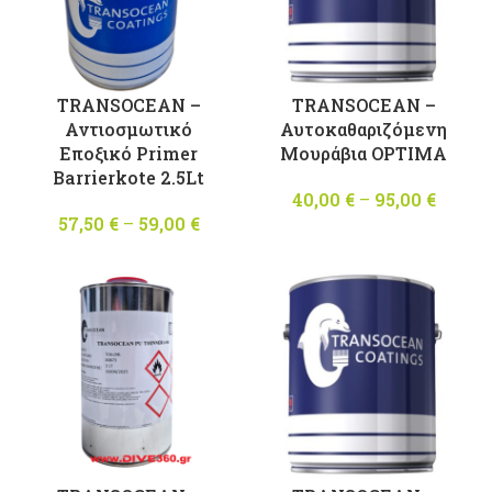
TRANSOCEAN –
TRANSOCEAN –
Αυτοκαθαριζόμενη
Αντιοσμωτικό
Μουράβια OPTIMA
Εποξικό Primer
Barrierkote 2.5Lt
40,00
€
–
95,00
€
Pric
range
57,50
€
–
59,00
€
Price
40,00 
range:
throu
57,50 €
95,00 
through
59,00 €