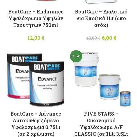
BoatCare – Endurance
BoatCare – Διαλυτικό
Υφαλόχρωμα Υψηλών
για Εποξικά 1Lt (απο
Ταχυτήτων 750ml
στόκ)
12,00
€
6,00
Original
€
Η
13,00
€
price was:
τρέχουσ
13,00 €.
τιμή
NEW
είναι:
6,00 €.
BoatCare – Advance
FIVE STARS –
Αυτοκαθαριζόμενο
Οικονομικό
Υφαλόχρωμα 0.75Lt
Υφαλόχρωμα A/F
(σε 2 χρώματα)
CLASSIC (σε 1Lt, 3.5Lt