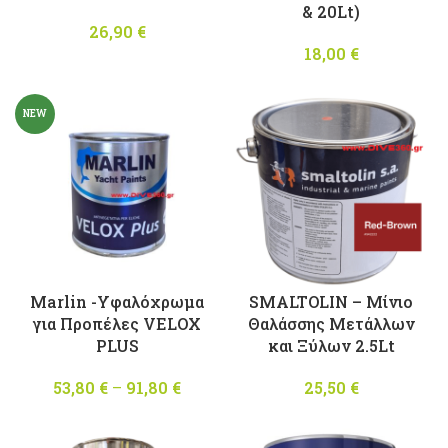
& 20Lt)
26,90
€
18,00
€
NEW
Marlin -Υφαλόχρωμα
SMALTOLIN – Μίνιο
για Προπέλες VELOX
Θαλάσσης Μετάλλων
PLUS
και Ξύλων 2.5Lt
53,80
€
–
91,80
€
Price
25,50
€
range:
53,80 €