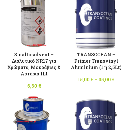
through
91,80 €
Smaltosolvent –
TRANSOCEAN –
Διαλυτικό NR17 για
Primer Transvinyl
Χρώματα, Μουράβιες &
Aluminium (1 ή 2,5Lt)
Αστάρια 1Lt
15,00
€
–
35,00
€
Price
6,60
€
range
15,00 
throu
35,00 