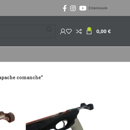
Επικοινωνία
0
0,00
€
i apache comanche”