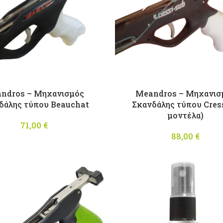
ndros – Mηχανισμός
Meandros – Mηχανισ
δάλης τύπου Beauchat
Σκανδάλης τύπου Cress
μοντέλα)
71,00
€
88,00
€