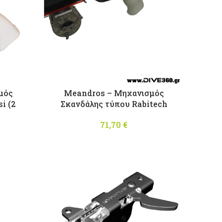
μός
Meandros – Mηχανισμός
i (2
Σκανδάλης τύπου Rabitech
71,70
€