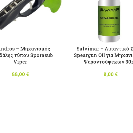
ndros – Mηχανισμός
Salvimar – Λιπαντικό 
δάλης τύπου Sporasub
Speargun Oil για Μηχαν
Viper
Ψαροντούφεκων 30
88,00
€
8,00
€