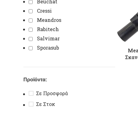
Beuchat
Cressi
Meandros
Rabitech
Salvimar
Sporasub
Mea
Σκαν
Προϊόντα:
Σε Προσφορά
Σε Στοκ