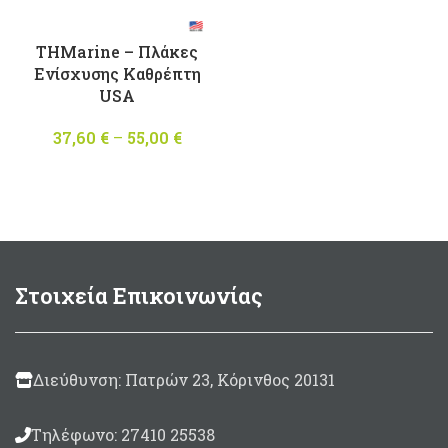
THMarine – Πλάκες
Ενίσχυσης Καθρέπτη
USA
37,60
€
–
55,00
€
Price
range:
37,60 €
through
55,00 €
Στοιχεία Επικοινωνίας
Διεύθυνση: Πατρών 23, Κόρινθος 20131
Τηλέφωνο: 27410 25538