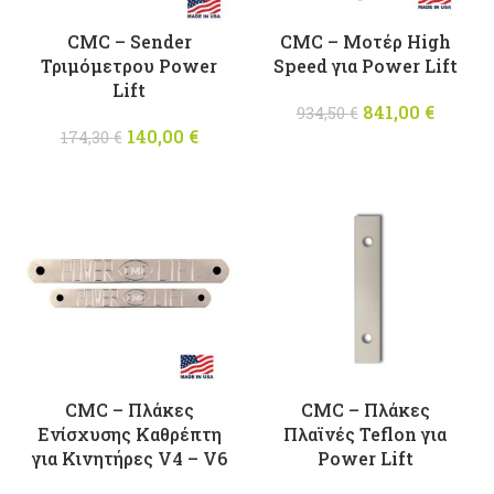
CMC – Sender
CMC – Μοτέρ High
Τριμόμετρου Power
Speed για Power Lift
Lift
841,00
Original
€
Η
934,50
€
140,00
Original
€
Η
price was:
τρέχο
174,30
€
price was:
τρέχουσα
934,50 €.
τιμ
174,30 €.
τιμή
είναι
είναι:
841,00
140,00 €.
CMC – Πλάκες
CMC – Πλάκες
Ενίσχυσης Καθρέπτη
Πλαϊνές Teflon για
για Κινητήρες V4 – V6
Power Lift