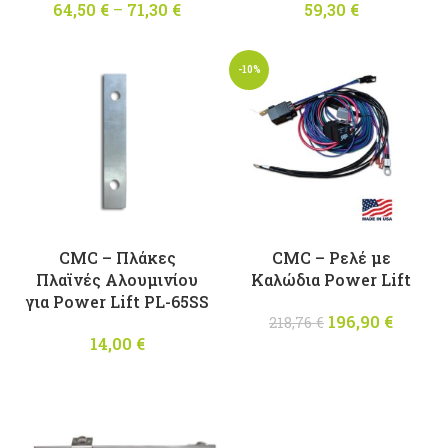
64,50
€
–
71,30
€
Price
59,30
€
range:
64,50 €
-10%
through
71,30 €
CMC – Πλάκες
CMC – Ρελέ με
Πλαϊνές Αλουμινίου
Καλώδια Power Lift
για Power Lift PL-65SS
196,90
Original
€
Η
218,76
€
14,00
€
price was:
τρέχο
218,76 €.
τιμή
είναι
196,90