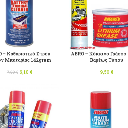
 – Καθαριστικό Σπρέυ
ABRO – Κόκκινο Γράσσο 
ν Μπαταρίας 142gram
Βαρέως Τύπου
6,10
Original price
€
Η τρέχουσα
9,50
€
7,80
€
was: 7,80 €.
τιμή είναι:
6,10 €.