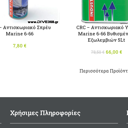
– Αντισκωριακό Σπρέυ
CRC – Αντισκωριακό 
Marine 6-66
Marine 6-66 Βυθισμέ
Εξωλεμβιών 5Lt
7,80
€
66,00
Origina
€
78,50
€
was: 78
τ
τι
Περισσότερα Προϊόντα
Χρήσιμες Πληροφορίες