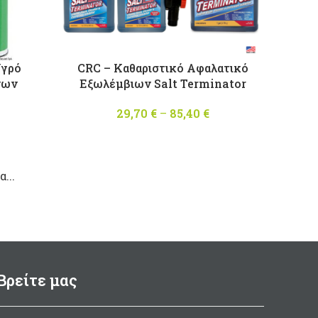
Υγρό
CRC – Καθαριστικό Αφαλατικό
νων
Εξωλέμβιων Salt Terminator
29,70
€
–
85,40
€
Price
l price
Η
range:
,50 €.
ρέχουσα
29,70 €
μή είναι:
through
...
66,00 €.
85,40 €
Βρείτε μας