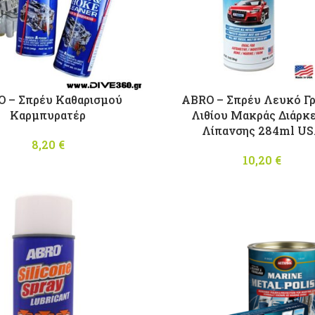
 – Σπρέυ Καθαρισμού
ABRO – Σπρέυ Λευκό Γ
Καρμπυρατέρ
Λιθίου Μακράς Διάρκε
Λίπανσης 284ml U
8,20
€
10,20
€