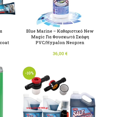
ια
Blue Marine – Kαθαριστικό New
Magic Για Φουσκωτά Σκάφη
coat
PVC/Hypalon Neopren
Price
36,00
€
range:
13,50 €
through
-10%
75,00 €