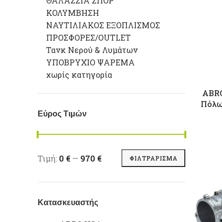
ΘΑΛΑΣΣΙΑ ΣΠΟΡ
ΚΟΛΥΜΒΗΣΗ
ΝΑΥΤΙΛΙΑΚΟΣ ΕΞΟΠΛΙΣΜΟΣ
ΠΡΟΣΦΟΡΕΣ/OUTLET
Τανκ Νερού & Λυμάτων
ΥΠΟΒΡΥΧΙΟ ΨΑΡΕΜΑ
χωρίς κατηγορία
ABRO
Πόλω
Εύρος Τιμών
Ελάχιστη τιμή
Μέγιστη τιμή
Τιμή:
0 €
—
970 €
ΦΙΛΤΡΆΡΙΣΜΑ
Κατασκευαστής