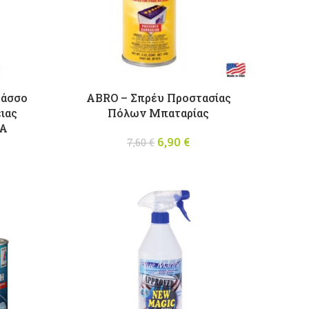
ράσσο
ABRO – Σπρέυ Προστασίας
ιας
Πόλων Μπαταρίας
SA
6,90
Original price
€
Η τρέχουσα
7,60
€
was: 7,60 €.
τιμή είναι:
6,90 €.