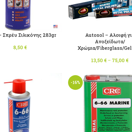
 Σπρέυ Σιλικόνης 283gr
Autosol – Αλοιφή γ
Ανοξείδωτα/
8,50
€
Χρώμια/Fiberglass/Gel
13,50
€
–
75,00
€
-16%