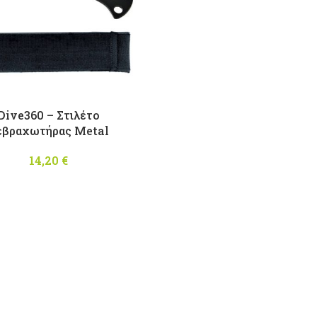
Dive360 – Στιλέτο
εβραχωτήρας Μetal
14,20
€