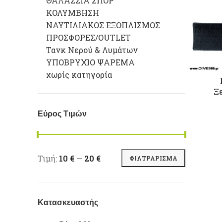
ΘΑΛΑΣΣΙΑ ΣΠΟΡ
ΚΟΛΥΜΒΗΣΗ
ΝΑΥΤΙΛΙΑΚΟΣ ΕΞΟΠΛΙΣΜΟΣ
ΠΡΟΣΦΟΡΕΣ/OUTLET
Τανκ Νερού & Λυμάτων
ΥΠΟΒΡΥΧΙΟ ΨΑΡΕΜΑ
χωρίς κατηγορία
Ξ
Εύρος Τιμών
Ελάχιστη τιμή
Μέγιστη τιμή
Τιμή:
10 €
—
20 €
ΦΙΛΤΡΆΡΙΣΜΑ
Κατασκευαστής