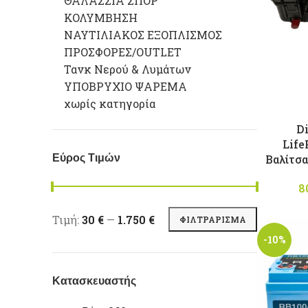
ΘΑΛΑΣΣΙΑ ΣΠΟΡ
ΚΟΛΥΜΒΗΣΗ
ΝΑΥΤΙΛΙΑΚΟΣ ΕΞΟΠΛΙΣΜΟΣ
ΠΡΟΣΦΟΡΕΣ/OUTLET
Τανκ Νερού & Λυμάτων
ΥΠΟΒΡΥΧΙΟ ΨΑΡΕΜΑ
χωρίς κατηγορία
D
Life
Βαλίτσα
Εύρος Τιμών
8
Ελάχιστη τιμή
Μέγιστη τιμή
Τιμή:
30 €
—
1.750 €
ΦΙΛΤΡΆΡΙΣΜΑ
-10%
Κατασκευαστής