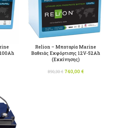
rine
Relion – Μπαταρία Marine
-100Ah
Βαθειάς Εκφόρτισης 12V-52Ah
(Εκκίνησης)
l price
Η
740,00
Original price
€
Η
890,30
€
90,50 €.
τρέχουσα
was: 890,30 €.
τρέχουσα
τιμή
τιμή
είναι:
είναι:
1.610,00 €.
740,00 €.