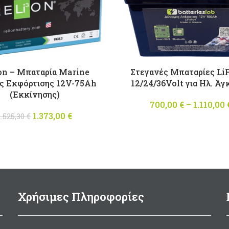
on – Μπαταρία Marine
Στεγανές Μπαταρίες Li
άς Εκφόρτισης 12V-75Ah
12/24/36Volt για Ηλ. Άγ
(Εκκίνησης)
700,00
€
–
1.110,00
1.373,00
Original price
€
Η
1.525,30
€
was: 1.525,30 €.
τρέχουσα
τιμή
είναι:
1.373,00 €.
Χρήσιμες Πληροφορίες