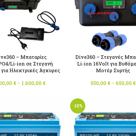
ive360 – Μπαταρίες
Dive360 – Στεγανές Μπα
PO4/Li-ion σε Στεγανή
Li-ion 16Volt για Βυθόμ
 για Ηλεκτρικές Άγκυρες
Μοτέρ Συρτής
00,00
€
–
1.600,00
€
Price
550,00
€
–
650,00
€
range:
800,00 €
through
-10%
1.600,00 €