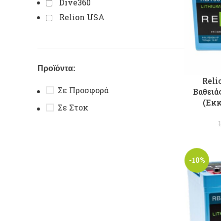
Dive360
Relion USA
Προϊόντα:
Reli
Σε Προσφορά
Βαθειά
(Εκκ
Σε Στοκ
-10%