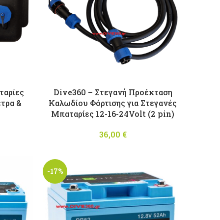
ταρίες
Dive360 – Στεγανή Προέκταση
ετρα &
Καλωδίου Φόρτισης για Στεγανές
Μπαταρίες 12-16-24Volt (2 pin)
Price
36,00
€
range:
550,00 €
through
-17%
650,00 €