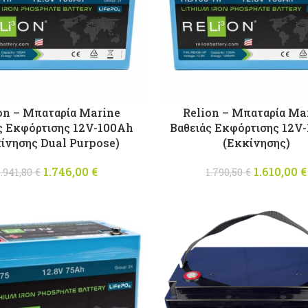
on – Μπαταρία Marine
Relion – Μπαταρία Ma
ς Εκφόρτισης 12V-100Ah
Βαθειάς Εκφόρτισης 12V
ίνησης Dual Purpose)
(Εκκίνησης)
1.746,00
Original price
€
Η
1.610,00
Origina
€
1.941,80
€
1.790,50
€
was: 1.941,80 €.
τρέχουσα
was: 1.7
τιμή
είναι:
1.746,00 €.