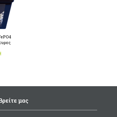
FePO4
κυρες
€
Price
range:
700,00 €
through
1.110,00 €
Βρείτε μας