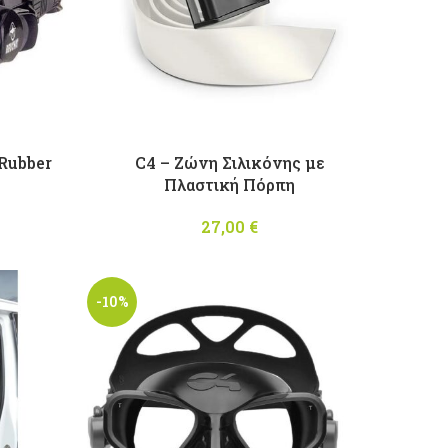
Rubber
C4 – Ζώνη Σιλικόνης με
Πλαστική Πόρπη
l price
Η
,10 €.
ρέχουσα
27,00
€
μή είναι:
60,00 €.
-10%