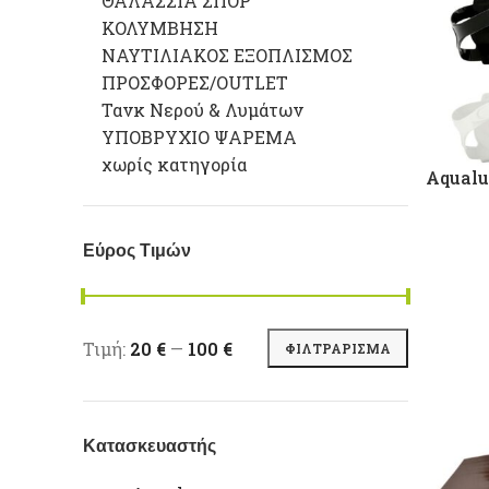
ΘΑΛΑΣΣΙΑ ΣΠΟΡ
ΚΟΛΥΜΒΗΣΗ
ΝΑΥΤΙΛΙΑΚΟΣ ΕΞΟΠΛΙΣΜΟΣ
ΠΡΟΣΦΟΡΕΣ/OUTLET
Τανκ Νερού & Λυμάτων
ΥΠΟΒΡΥΧΙΟ ΨΑΡΕΜΑ
χωρίς κατηγορία
Aqual
Εύρος Τιμών
Ελάχιστη τιμή
Μέγιστη τιμή
Τιμή:
20 €
—
100 €
ΦΙΛΤΡΆΡΙΣΜΑ
Κατασκευαστής