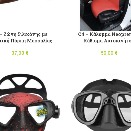
– Ζώνη Σιλικόνης με
C4 – Κάλυμμα Neopren
τική Πόρπη Μασσαλίας
Κάθισμα Αυτοκινήτ
37,00
€
50,00
€