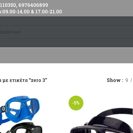
10350, 6976406899
:09.00-14.00 & 17.00-21.00
 με ετικέτα “zero 3”
Show
9
-5%