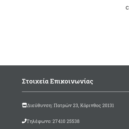
C
Στοιχεία Επικοινωνίας
Διεύθυνση: Πατρών 23, Κόρινθος 20131
Τηλέφωνο: 27410 25538