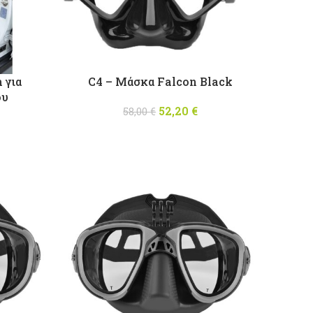
 για
C4 – Μάσκα Falcon Black
ου
52,20
Original price
€
Η
58,00
€
was: 58,00 €.
τρέχουσα
τιμή είναι:
52,20 €.