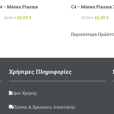
4 – Μάσκα Plasma
C4 – Μάσκα Plasma
40,00
Original price
€
Η
42,30
Origina
€
45,00
€
47,00
€
was: 45,00 €.
τρέχουσα
was: 47
τ
τιμή είναι:
τι
40,00 €.
Περισσότερα Προϊόντα
Χρήσιμες Πληροφορίες
Όροι Χρήσης
Τρόποι & Χρεώσεις Αποστολής