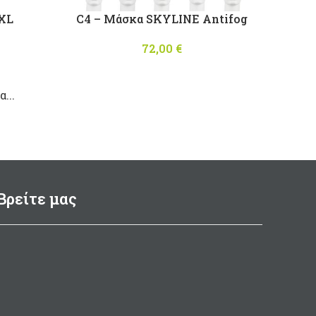
 XL
C4 – Μάσκα SKYLINE Antifog
l price
Η
72,00
€
,00 €.
ρέχουσα
μή είναι:
...
42,30 €.
Βρείτε μας