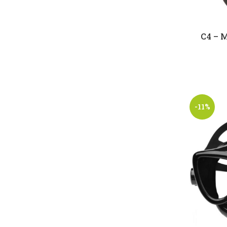
C4 – 
-11%