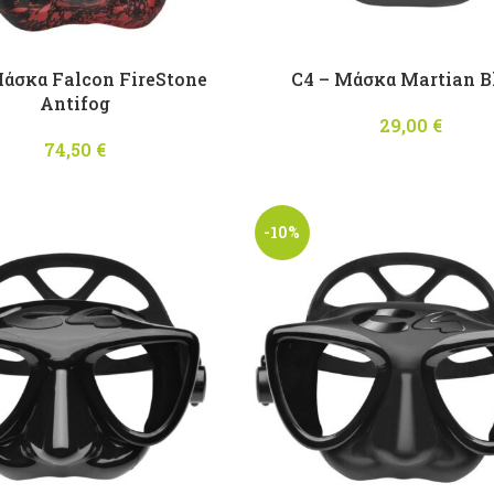
Μάσκα Falcon FireStone
C4 – Μάσκα Martian B
Antifog
29,00
€
74,50
€
-10%