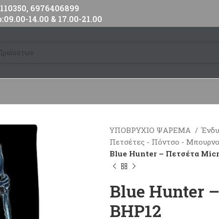
10350, 6976406899
:09.00-14.00 & 17.00-21.00
ΥΠΟΒΡΥΧΙΟ ΨΑΡΕΜΑ
Ένδυ
Πετσέτες - Πόντσο - Μπουρν
Blue Hunter – Πετσέτα Micr
Blue Hunter –
BHP12