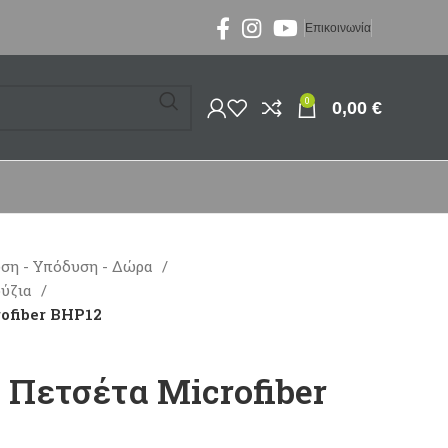
Επικοινωνία
0
0,00
€
ση - Υπόδυση - Δώρα
ούζια
ofiber BHP12
 Πετσέτα Microfiber