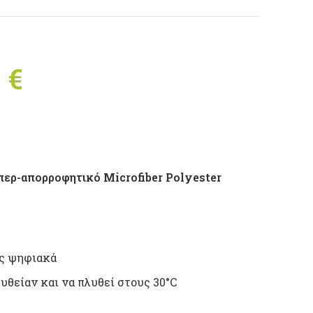
nal price was:
0
€
Η τρέχουσα τιμή
 €.
είναι: 28,00 €.
περ-απορροφητικό Microfiber Polyester
ις ψηφιακά
υθείαν και να πλυθεί στους 30°C