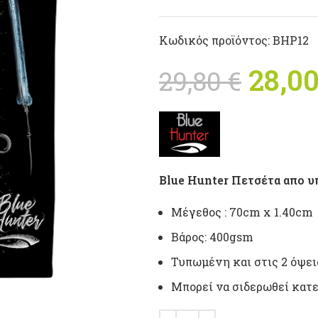
Κωδικός προϊόντος:
BHP12
Origi
28,0
29,80
€
29,80
Blue Hunter Πετσέτα απο υ
Μέγεθος : 70cm x 1.40cm
Βάρος: 400gsm
Τυπωμένη και στις 2 όψε
Μπορεί να σιδερωθεί κατε