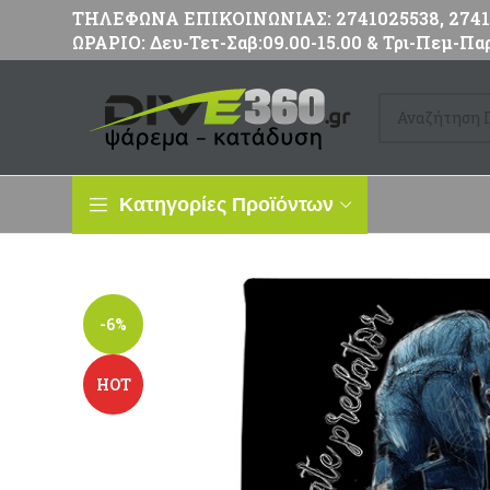
ΤΗΛΕΦΩΝΑ ΕΠΙΚΟΙΝΩΝΙΑΣ: 2741025538, 27411
ΩΡΑΡΙΟ: Δευ-Τετ-Σαβ:09.00-15.00 & Τρι-Πεμ-Παρ
Κατηγορίες Προϊόντων
-6%
HOT