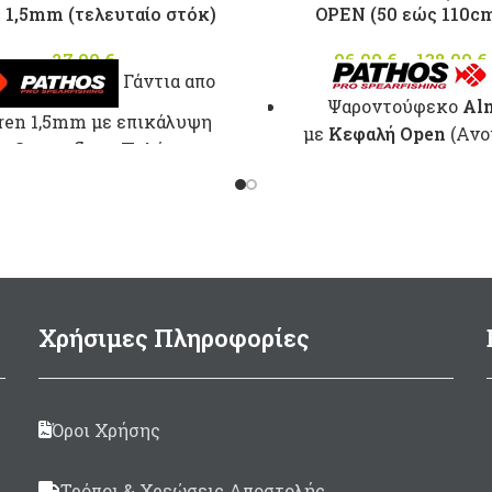
1,5mm (τελευταίο στόκ)
OPEN (50 εώς 110c
27,00
€
96,00
€
–
138,00
€
Γάντια απο
Ψαροντούφεκο
Al
ren 1,5mm με επικάλυψη
με
Kεφαλή Open
(Ανο
n Camouflage.Παλάμη με
Σωλήνας Aλουμινί
δέρμα Amara.
εξωτερικής διαμέτ
Ø28.4mm
και
εσωτερικής
Ø26
Βέργα
6.25mm
Μoνόφ
Τρίκοπη με
Χρήσιμες Πληροφορίες
εγκοπές,γυαλισμένη στ
Λάστιχο περαστό με 
Anaconda Ø17,5 
Όροι Χρήσης
Μαύρο/Μελί
Καμπάνα κοντή σπασ
Τρόποι & Χρεώσεις Αποστολής