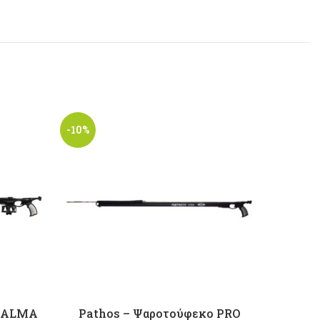
-10%
-10%
ο ALMA
Pathos – Ψαροτούφεκο PRO
Patho