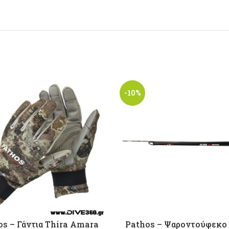
-10%
os – Γάντια Thira Amara
Pathos – Ψαροντούφεκ