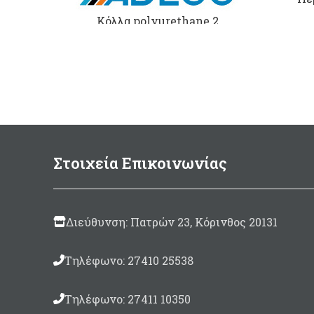
27,50 €
through
Κόλλα polyurethane 2
45,10 €
συστατικών για φουσκωτά
σκάφη απο
PVC
με καταλύτη.
Made in Italy Σε συσκευασία:
125ml
(περιλαμβάνεται
καταλύτης 10ml)
500gram
(περιλαμβάνεται
καταλύτης 30ml)
Στοιχεία Επικοινωνίας
Διεύθυνση: Πατρών 23, Κόρινθος 20131
Τηλέφωνο: 27410 25538
Τηλέφωνο: 27411 10350