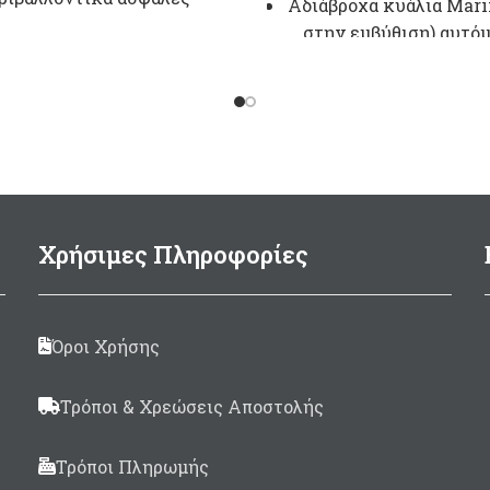
τι
Αδιάβροχα κυάλια Mari
εύφλεκτο αέριο.
στην εμβύθιση) αυτό
122dΒ (1m)
εστίασης (Auto Focus
χρήση εντός σκάφ
400Ηz
Αντικραδασμικό 
200ml
αντιθαμβωτικό περί
Μade in Italy
Κάτοπτρα με επίστ
αλουμινίου BK-7 μεγ
φωτεινότητας
Χρήσιμες Πληροφορίες
Ζoom 7 x 50mm
Οπτικό πεδίο 1000mt/11
Όροι Χρήσης
(6,6° μοίρες)
Περιλαμβάνεται θ
Τρόποι & Χρεώσεις Αποστολής
μεταφοράς/προστασί
Ιμάντας ώμου, Καλύμ
Τρόποι Πληρωμής
φακών.