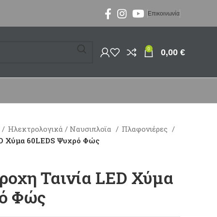
Επικοινωνία
0
0,00
€
Ηλεκτρολογικά / Ναυσιπλοϊα
Πλαφονιέρες
ED Χύμα 60LEDS Ψυχρό Φώς
ροχη Ταινία LED Χύμα
ό Φώς