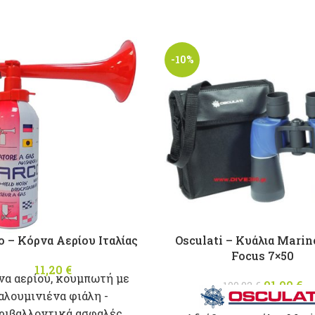
-10%
 – Κόρνα Αερίου Ιταλίας
Osculati – Κυάλια Marin
Focus 7×50
11,20
€
να αερίου, κουμπωτή με
91,00
Origina
€
100,92
€
αλουμινιένα φιάλη -
was: 10
τ
ριβαλλοντικά ασφαλές