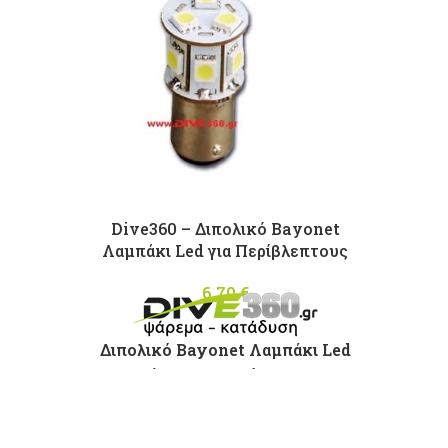
Dive360 – Διπολικό Bayonet
Λαμπάκι Led για Περίβλεπτους
6,70
€
Διπολικό Bayonet Λαμπάκι Led
μεγάλης φωτεινότητας για
Περίβλεπτους
Τάση: 12V