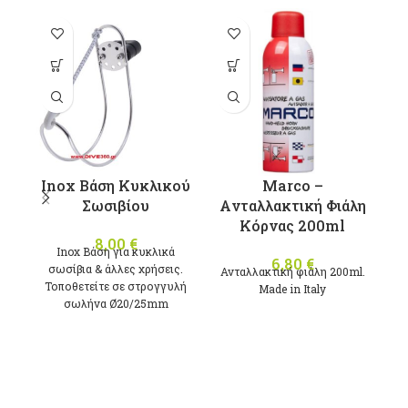
Inox Βάση Κυκλικού
Marco –
Σωσιβίου
Aνταλλακτική Φιάλη
Κόρνας 200ml
8,00
€
Inox Βάση για κυκλικά
Κ
6,80
€
σωσίβια & άλλες χρήσεις.
Ανταλλακτική φιάλη 200ml.
Τοποθετείτε σε στρογγυλή
Μade in Italy
σωλήνα Ø20/25mm