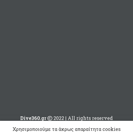
Dive360.gr
2022 | All rights reserved
AAA –
Χρησιμοποιούμε τα άκρως απαραίτητα cookies
Πίνακες
22,00
€