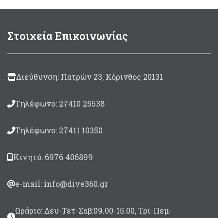
125ml
(περιλαμβάνεται
Στρογγυλό μπάλωμα
καταλύτης 10ml)
μεγέθους Ø100mm
500
Συσκευασία 125ml.
Στοιχεία Επικοινωνίας
gram
(περιλαμβάνεται
καταλύτης 30ml)
Made in Italy
850gram
(περιλαμβάνεται
καταλύτης 50ml)
Διεύθυνση: Πατρών 23, Κόρινθος 20131
Τηλέφωνο: 27410 25538
Τηλέφωνο: 27411 10350
Κινητό: 6976 406899
e-mail: info@dive360.gr
Ωράριο: Δευ-Τετ-Σαβ:09.00-15.00, Τρι-Πεμ-