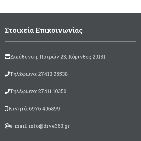
125ml
(περιλαμβάνεται
500gram
(περιλαμβάνεται
καταλύτης 10ml)
καταλύτης 30ml)
500
gram
(περιλαμβάνεται
Στοιχεία Επικοινωνίας
καταλύτης 30ml)
850gram
(περιλαμβάνεται
καταλύτης 50ml)
Διεύθυνση: Πατρών 23, Κόρινθος 20131
Τηλέφωνο: 27410 25538
Τηλέφωνο: 27411 10350
Κινητό: 6976 406899
e-mail: info@dive360.gr