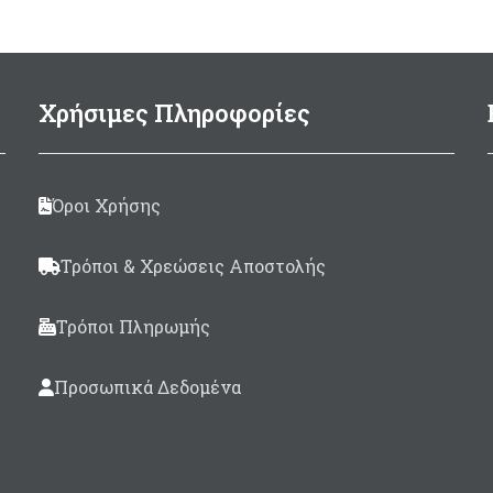
Ø100mm
125ml
(περιλαμβάνεται
καταλύτης 10ml)
Συσκευασία 125ml
00gram
(περιλαμβάνεται
Made in Italy
Χρήσιμες Πληροφορίες
καταλύτης 30ml)
Όροι Χρήσης
Τρόποι & Χρεώσεις Αποστολής
Τρόποι Πληρωμής
Προσωπικά Δεδομένα