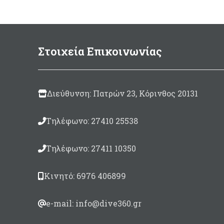
συσκευασία:
125ml
(περιλαμβάνεται
καταλύτης 10ml)
5
Στοιχεία Επικοινωνίας
500 gram
(περιλαμβάνεται
καταλύτης 30ml)
850gram
(περιλαμβάνεται
Διεύθυνση: Πατρών 23, Κόρινθος 20131
καταλύτης 50ml)
Τηλέφωνο: 27410 25538
Τηλέφωνο: 27411 10350
Κινητό: 6976 406899
e-mail: info@dive360.gr