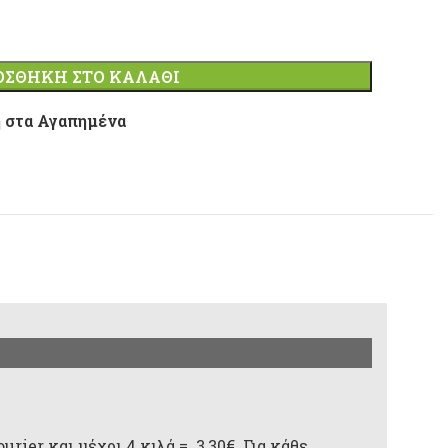
ΟΣΘΉΚΗ ΣΤΟ ΚΑΛΆΘΙ
 στα Αγαπημένα
rier και μέχρι 4 κιλά = 3,30€. Για κάθε