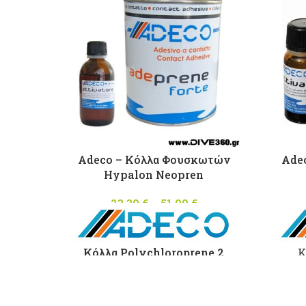
Adeco – Κόλλα Φουσκωτών
Ade
Hypalon Neopren
23,30
€
–
51,00
€
Price
range:
23,30 €
through
Κόλλα Polychloroprene 2
Κ
51,00 €
συστατικών για φουσκωτά
συσ
σκάφη απο Hypalon Neopren
σκάφ
με καταλύτη. Made in Italy
Σε
Made