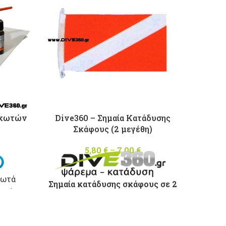
σκωτών
Dive360 – Σημαία Κατάδυσης
Trem 
Σκάφους (2 μεγέθη)
5,80
€
–
7,00
€
Price
range:
5,80 €
κωτά
through
Σημαία κατάδυσης σκάφους σε 2
ταλύτη
7,00 €
μεγέθη :
ματος.
Mικρή 20 x 34cm
κατ
γέθους
α