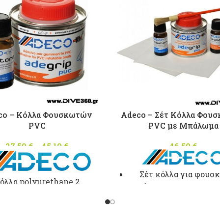
co – Κόλλα Φουσκωτών
Adeco – Σέτ Κόλλα Φου
PVC
PVC με Μπάλωμα
27,50
€
–
45,10
€
Price
46,50
€
range:
27,50 €
Σέτ κόλλα για φουσ
through
όλλα polyurethane 2
σκάφη απο PVC με κα
45,10 €
τατικών για φουσκωτά
και μπάλωμα Γκρί χρώ
η απο
PVC
με καταλύτη.
Στρογγυλό μπάλωμα με
 in Italy Σε συσκευασία: