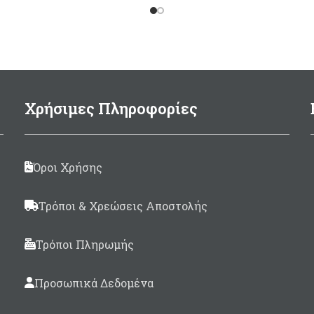
Ταχείας Απελευθέρωσ
Απελευθερώνει τραβ
τον πύρο.
Σε 3 μεγέθη: 70mm, 
128mm. (Ολικό μήκ
Χρήσιμες Πληροφορίες
Όροι Χρήσης
Τρόποι & Χρεώσεις Αποστολής
Τρόποι Πληρωμής
Προσωπικά Δεδομένα