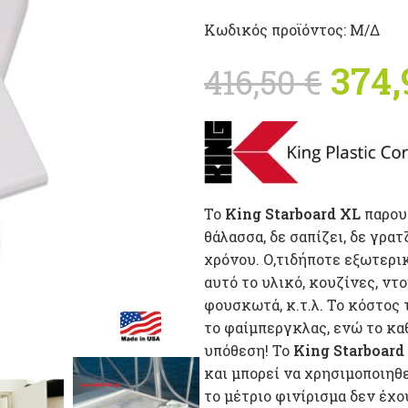
Κωδικός προϊόντος:
Μ/Δ
Orig
374
416,50
€
416,5
To
King Starboard
XL
παρουσ
θάλασσα, δε σαπίζει, δε γρα
χρόνου. Ο,τιδήποτε εξωτερι
αυτό το υλικό, κουζίνες, ν
φουσκωτά, κ.τ.λ. Το κόστος 
το φαίμπεργκλας, ενώ το κα
υπόθεση! To
King Starboard
και μπορεί να χρησιμοποιηθε
το μέτριο φινίρισμα δεν έχο