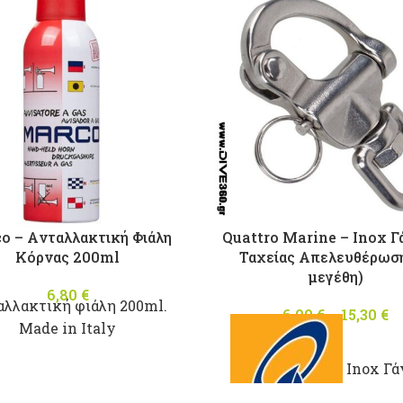
o – Aνταλλακτική Φιάλη
Quattro Marine – Ιnox Γ
Κόρνας 200ml
Ταχείας Απελευθέρωση
μεγέθη)
6,80
€
λλακτική φιάλη 200ml.
6,00
€
–
15,30
€
Μade in Italy
Ιnox Γά