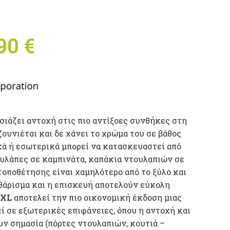
inal price was:
,90
€
Η τρέχουσα
0 €.
τιμή είναι:
374,90 €.
ιάζει αντοχή στις πιο αντίξοες συνθήκες στη
τζουνιέται και δε χάνει το χρώμα του σε βάθος
κά ή εσωτερικά μπορεί να κατασκευαστεί από
τουλάπες σε καμπινάτα, καπάκια ντουλαπιών σε
τοποθέτησης είναι χαμηλότερο από το ξύλο και
θάρισμα και η επισκευή αποτελούν εύκολη
 XL
αποτελεί την πιο οικονομική έκδοση μιας
ί σε εξωτερικές επιφάνειες, όπου η αντοχή και
υν σημασία (πόρτες ντουλαπιών, κουτιά –