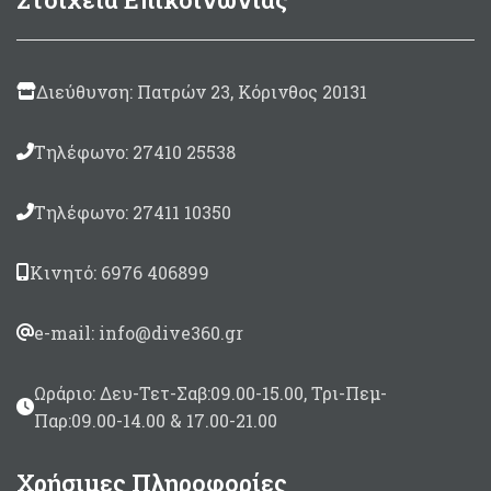
δέχεται 1 ζευγάρι
λάστιχα Roller και 1
περαστό (Booster)
Λαβή Lazer
αμφιδέξια,
Διεύθυνση: Πατρών 23, Κόρινθος 20131
inox ανάποδος
μηχανισμός χαμηλού
προφίλ που δίνει 7cm
Τηλέφωνο: 27410 25538
μεγαλύτερο μήκος
όπλισης.
Τηλέφωνο: 27411 10350
Σύστημα Floater
με
ενσωματωμένα
άγκιστρα για τα λάστιχα
Κινητό: 6976 406899
ρόλλερ που προσφέρει
ιδανική ισορροπία,
επίπλευση και
e-mail: info@dive360.gr
πρακτικότητα στην
όπλιση
Ωράριο: Δευ-Τετ-Σαβ:09.00-15.00, Τρι-Πεμ-
Βέργα Τρίκοπη ταϊτής
6.75 mm
Sharkfins.
Παρ:09.00-14.00 & 17.00-21.00
Διατίθεται με 1
λάστιχο
ΤΝΤ
Grey
Χρήσιμες Πληροφορίες
16mm
ρόλλερ