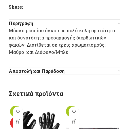
Share:
Περιγραφή
Μάσκα μεσαίου όγκου με πολύ καλή ορατότητα
και δυνατότητα προσαρμογής διορθωτικών
φακών. Διατίθεται σε τρεις χρωματισμούς:
Mαύρο και Διάφανο/Μπλέ
Αποστολή και Παράδοση
Σχετικά προϊόντα
-18%
-37%
-1
Αυτό το
Αυτό το
HOT
προϊόν έχει
προϊόν έχει
π