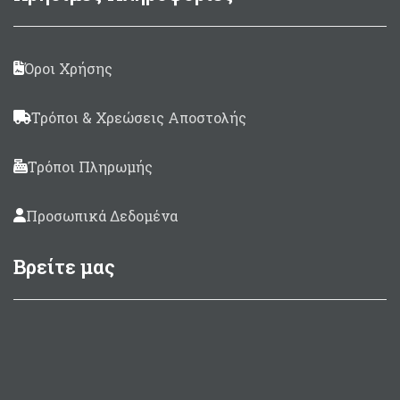
(προαιρετικά μπορείτε να
προσθέσετε 1 Booster
περαστό 14mm)
Όροι Χρήσης
Καμπάνες Dyneema.
Σε μήκη 50, 65, 75, 82, 90,
Τρόποι & Χρεώσεις Αποστολής
100, 110 και 120 cm
Προσφορά! Με μόνο 27
Τρόποι Πληρωμής
ευρώ μπορείτε να
τοποθετήσετε τα νέα
Οριζόντια μουλινέ EVO
Προσωπικά Δεδομένα
REEL της Pathos
Βρείτε μας