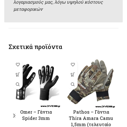
λογαριασμούς μας, λόγω υψηλού κόστους
μεταφορικών
Σχετικά προϊόντα
-1
Αυτό το
Αυτό το
προϊόν έχει
προϊόν έχει
π
πολλαπλές
πολλαπλές
παραλλαγές.
παραλλαγές.
π
Οι επιλογές
Οι επιλογές
Ο
μπορούν να
μπορούν να
μ
επιλεγούν
επιλεγούν
Omer – Γάντια
Pathos – Γάντια
στη σελίδα
στη σελίδα
σ
Spider 3mm
Thira Amara Camu
του
του
1,5mm (τελευταίο