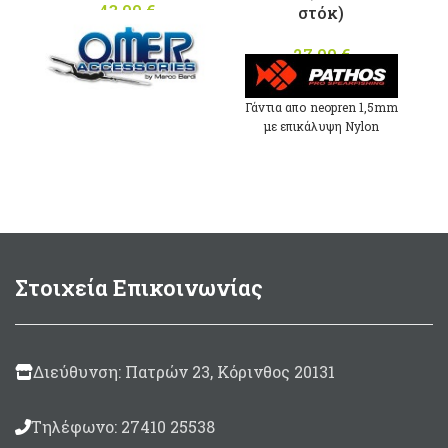
προϊόντος
προϊόντος
43,00
€
στόκ)
27,00
€
Υπερελαστικά γάντια 3mm
Γάντια απο neopren 1,5mm
με ενισχυμένες στεγανές
με επικάλυψη Nylon
κολλήσεις. Ζεστά και
Camouflage.Παλάμη με
L
ανθεκτικά
δέρμα Amara.
με
Στοιχεία Επικοινωνίας
Διεύθυνση: Πατρών 23, Κόρινθος 20131
Τηλέφωνο: 27410 25538