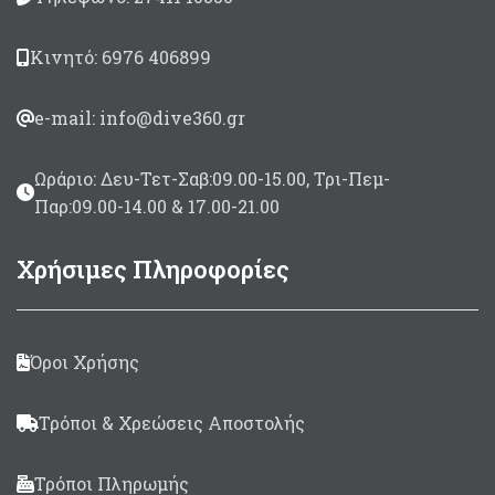
Λάστιχα
Anaconda
2 x
17,5mm
Μαύρο/μελί
Κινητό: 6976 406899
Καμπάνες
Dyneema
Bέργα
Sharkfins
e-mail: info@dive360.gr
Σε μήκη 50 εώς 140 cm
Ωράριο: Δευ-Τετ-Σαβ:09.00-15.00, Τρι-Πεμ-
Παρ:09.00-14.00 & 17.00-21.00
Χρήσιμες Πληροφορίες
Όροι Χρήσης
Τρόποι & Χρεώσεις Αποστολής
Τρόποι Πληρωμής