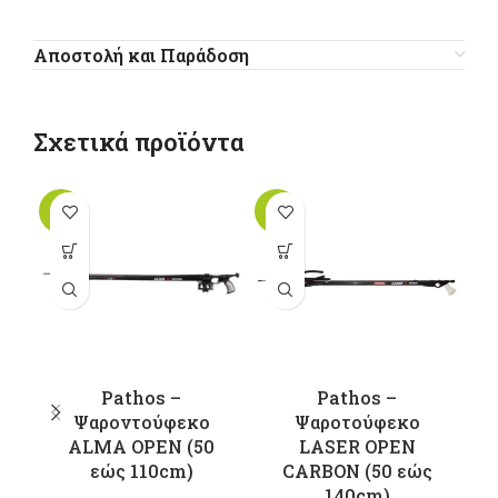
Αποστολή και Παράδοση
Σχετικά προϊόντα
-10%
-13%
-1
Αυτό το
Αυτό το
προϊόν έχει
προϊόν έχει
π
πολλαπλές
πολλαπλές
παραλλαγές.
παραλλαγές.
π
Οι επιλογές
Οι επιλογές
Ο
μπορούν να
μπορούν να
μ
επιλεγούν
επιλεγούν
Pathos –
Pathos –
στη σελίδα
στη σελίδα
σ
Ψαροντούφεκο
Ψαροτούφεκο
Ψ
του
του
ALMA OPEN (50
LASER OPEN
P
προϊόντος
προϊόντος
εώς 110cm)
CARBON (50 εώς
140cm)