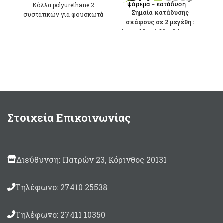
27,50 €
range:
Τ
Κόλλα polyurethane 2
through
5,80 €
Σημαία κατάδυσης
συστατικών για φουσκωτά
σκάφους σε 2 μεγέθη :
45,10 €
through
σκάφη απο
PVC
με
Mικρή 20 x 34cm
7,00 €
καταλύτη. Made in Italy Σε
συσκευασία:
Mεσαία 30 x 50cm
125ml
(περιλαμβάνεται
καταλύτης 10ml)
500gram
(περιλαμβάνεται
καταλύτης 30ml)
Στοιχεία Επικοινωνίας
Διεύθυνση: Πατρών 23, Κόρινθος 20131
Τηλέφωνο: 27410 25538
Τηλέφωνο: 27411 10350