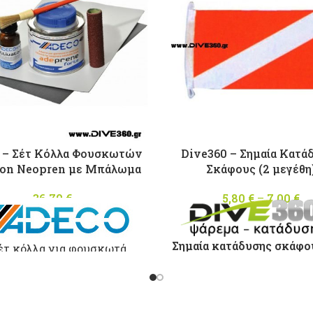
 – Σέτ Κόλλα Φουσκωτών
Dive360 – Σημαία Κατά
on Neopren με Μπάλωμα
Σκάφους (2 μεγέθη
36,70
€
5,80
€
–
7,00
€
t
Σημαία κατάδυσης σκάφου
έτ κόλλα για φουσκωτά
μεγέθη :
φη απο Hypalon Neopren
Mικρή 20 x 34c
 καταλύτη και μπάλωμα
Γκρί χρώματος.
Mεσαία 30 x 50c