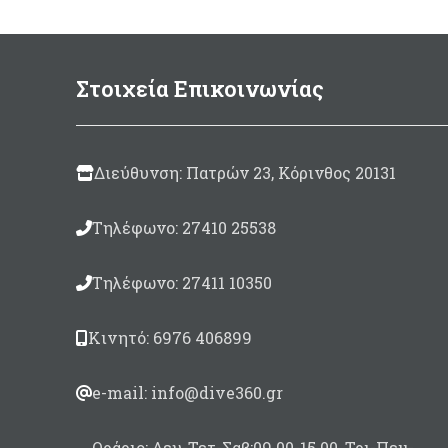
125ml
(περιλαμβάνεται
Στρ
καταλύτης 10ml)
500gram
(περιλαμβάνεται
Στοιχεία Επικοινωνίας
καταλύτης 30ml)
Διεύθυνση: Πατρών 23, Κόρινθος 20131
Τηλέφωνο: 27410 25538
Τηλέφωνο: 27411 10350
Κινητό: 6976 406899
e-mail: info@dive360.gr
Ωράριο: Δευ-Τετ-Σαβ:09.00-15.00, Τρι-Πεμ-