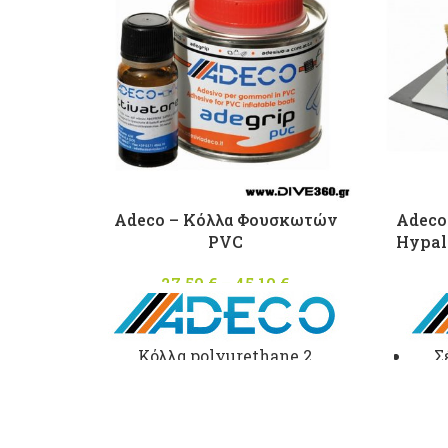
Adeco – Κόλλα Φουσκωτών
Adeco
PVC
Hypal
27,50
€
–
45,10
€
Price
range:
27,50 €
through
Κόλλα polyurethane 2
Σ
45,10 €
συστατικών για φουσκωτά
σκά
σκάφη απο
PVC
με καταλύτη.
με
Made in Italy Σε συσκευασία: