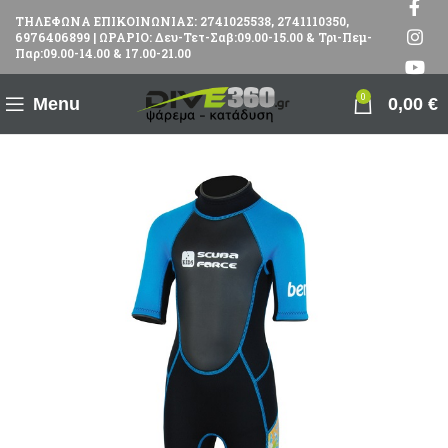
ΤΗΛΕΦΩΝΑ ΕΠΙΚΟΙΝΩΝΙΑΣ: 2741025538, 2741110350,
6976406899 | ΩΡΑΡΙΟ: Δευ-Τετ-Σαβ:09.00-15.00 & Τρι-Πεμ-
Παρ:09.00-14.00 & 17.00-21.00
0
Menu
0,00
€