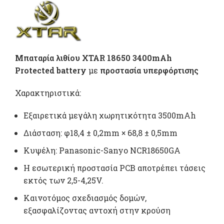
was: 22,70 €.
τρέχουσ
τιμή
είναι:
Μπαταρία λιθίου
XTAR 18650 3400mAh
20,50 €.
Protected battery
με
προστασία υπερφόρτισης
Χαρακτηριστικά:
Eξαιρετικά μεγάλη χωρητικότητα 3500mAh
Διάσταση: φ18,4 ± 0,2mm × 68,8 ± 0,5mm
Κυψέλη: Panasonic-Sanyo NCR18650GA
Η εσωτερική προστασία PCB αποτρέπει τάσεις
εκτός των 2,5-4,25V.
Καινοτόμος σχεδιασμός δομών,
εξασφαλίζοντας αντοχή στην κρούση