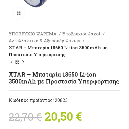
Πατήστε για μεγέθυνση
ΥΠΟΒΡΥΧΙΟ ΨΑΡΕΜΑ
Υποβρύχιοι Φακοί
Ανταλλακτικα & Αξεσουάρ Φακών
XTAR – Μπαταρία 18650 Li-ion 3500mAh με
Προστασία Υπερφόρτισης
XTAR – Μπαταρία 18650 Li-ion
3500mAh με Προστασία Υπερφόρτισης
Κωδικός προϊόντος:
20823
Original price
20,50
€
Η
22,70
€