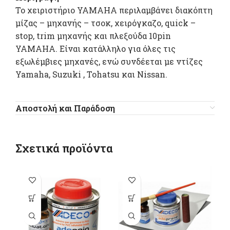
Το χειριστήριο YAMAHA περιλαμβάνει διακόπτη
μίζας – μηχανής – τσοκ, χειρόγκαζο, quick –
stop, trim μηχανής και πλεξούδα 10pin
YAMAHA. Είναι κατάλληλο για όλες τις
εξωλέμβιες μηχανές, ενώ συνδέεται με ντίζες
Yamaha, Suzuki , Tohatsu και Nissan.
Αποστολή και Παράδοση
Σχετικά προϊόντα
Αυτό το
προϊόν έχει
π
πολλαπλές
παραλλαγές.
π