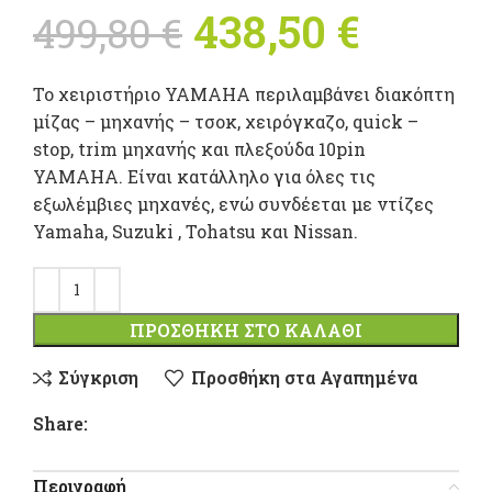
Original
438,50
€
Η
499,80
€
price was:
τρέχο
Το χειριστήριο YAMAHA περιλαμβάνει διακόπτη
499,80 €.
τιμή
μίζας – μηχανής – τσοκ, χειρόγκαζο, quick –
stop, trim μηχανής και πλεξούδα 10pin
είναι:
YAMAHA. Είναι κατάλληλο για όλες τις
εξωλέμβιες μηχανές, ενώ συνδέεται με ντίζες
438,50
Yamaha, Suzuki , Tohatsu και Nissan.
ΠΡΟΣΘΉΚΗ ΣΤΟ ΚΑΛΆΘΙ
Σύγκριση
Προσθήκη στα Αγαπημένα
Share:
Περιγραφή