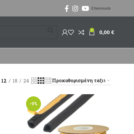
Επικοινωνία
0
0,00
€
12
18
24
-9%