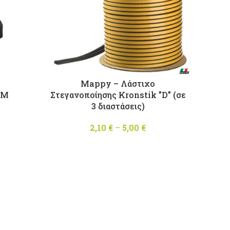
Mappy – Λάστιχο
DM
Στεγανοποίησης Kronstik ”D” (σε
3 διαστάσεις)
2,10
€
–
5,00
€
Price
range:
2,10 €
through
5,00 €