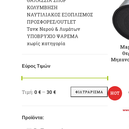
ΘΑΛΑΣΣΙΑ ΣΠΟΡ
ΚΟΛΥΜΒΗΣΗ
ΝΑΥΤΙΛΙΑΚΟΣ ΕΞΟΠΛΙΣΜΟΣ
ΠΡΟΣΦΟΡΕΣ/OUTLET
Τανκ Νερού & Λυμάτων
ΥΠΟΒΡΥΧΙΟ ΨΑΡΕΜΑ
χωρίς κατηγορία
Map
Θε
Μηχανο
Εύρος Τιμών
Ελάχιστη τιμή
Μέγιστη τιμή
Τιμή:
0 €
—
30 €
ΦΙΛΤΡΆΡΙΣΜΑ
HOT
Προϊόντα: