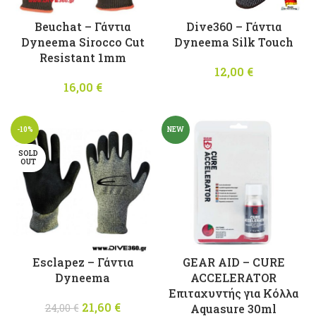
Beuchat – Γάντια
Dive360 – Γάντια
Dyneema Sirocco Cut
Dyneema Silk Touch
Resistant 1mm
12,00
€
16,00
€
-10%
NEW
SOLD
OUT
Esclapez – Γάντια
GEAR AID – CURE
Dyneema
ACCELERATOR
Επιταχυντής για Κόλλα
21,60
Original
€
Η
24,00
€
Aquasure 30ml