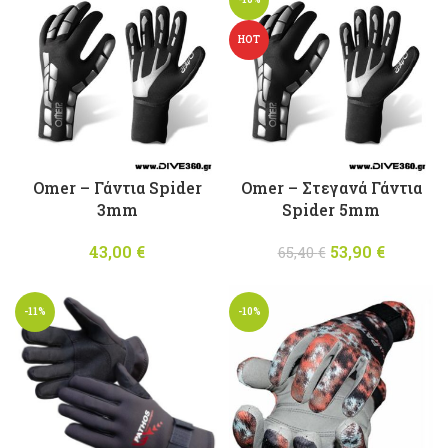
HOT
Omer – Γάντια Spider
Omer – Στεγανά Γάντια
3mm
Spider 5mm
43,00
€
53,90
Original
€
Η
65,40
€
price was:
τρέχου
65,40 €.
τιμή
-11%
-10%
είναι:
53,90 €