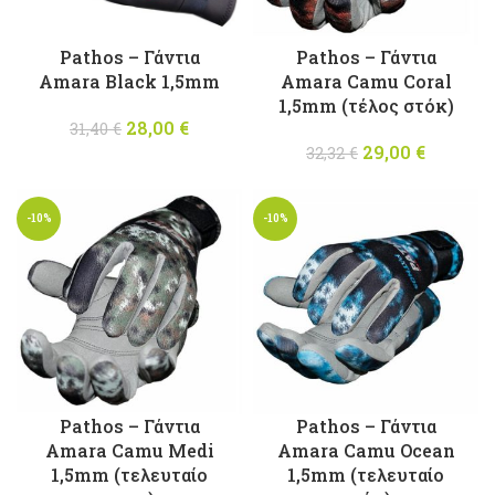
Pathos – Γάντια
Pathos – Γάντια
Amara Black 1,5mm
Amara Camu Coral
1,5mm (τέλος στόκ)
28,00
Original
€
Η
31,40
€
price was:
τρέχουσα
29,00
Original
€
Η
32,32
€
31,40 €.
τιμή
price was:
τρέχου
είναι:
32,32 €.
τιμή
-10%
-10%
28,00 €.
είναι:
29,00 €
Pathos – Γάντια
Pathos – Γάντια
Amara Camu Medi
Amara Camu Ocean
1,5mm (τελευταίο
1,5mm (τελευταίο