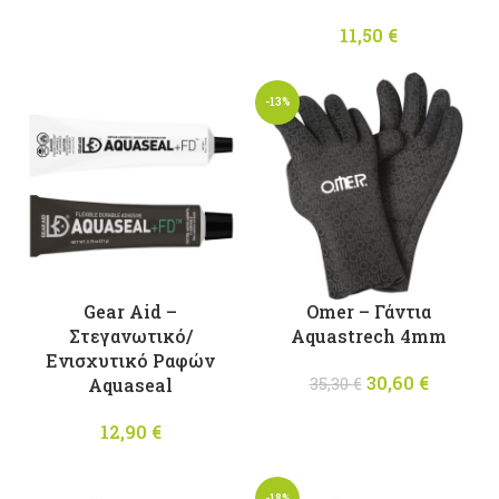
price was:
τρέχουσα
24,00 €.
τιμή
11,50
€
είναι:
21,60 €.
-13%
Gear Aid –
Omer – Γάντια
Στεγανωτικό/
Aquastrech 4mm
Ενισχυτικό Ραφών
30,60
Original
€
Η
Aquaseal
35,30
€
price was:
τρέχου
12,90
€
35,30 €.
τιμή
είναι:
30,60 €
-18%