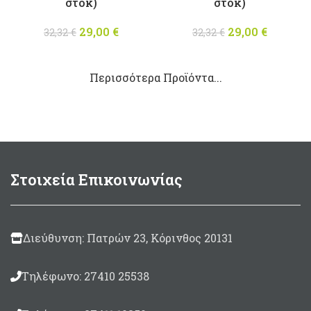
στοκ)
στόκ)
29,00
Original
€
Η
29,00
Original
€
Η
32,32
€
32,32
€
price was:
τρέχουσα
price was:
τρέχου
32,32 €.
τιμή
32,32 €.
τιμή
Περισσότερα Προϊόντα...
είναι:
είναι:
29,00 €.
29,00 €
Στοιχεία Επικοινωνίας
Διεύθυνση: Πατρών 23, Κόρινθος 20131
Τηλέφωνο: 27410 25538