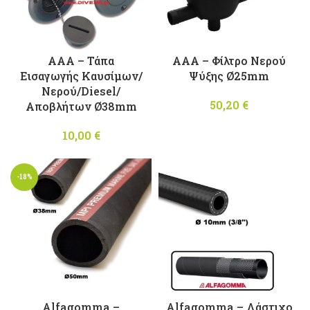
AAA – Τάπα
AAA – Φίλτρο Νερού
Εισαγωγής Καυσίμων/
Ψύξης Ø25mm
Νερού/Diesel/
50,20
€
Αποβλήτων Ø38mm
10,00
€
-18%
Alfagomma –
Alfagomma – Λάστιχο