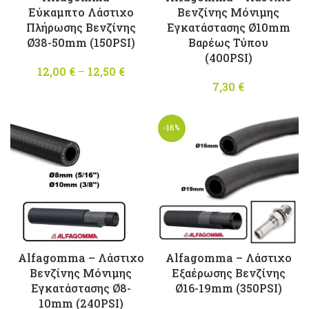
Εύκαμπτο Λάστιχο
Βενζίνης Μόνιμης
Πλήρωσης Βενζίνης
Εγκατάστασης Ø10mm
Ø38-50mm (150PSI)
Βαρέως Τύπου
(400PSI)
12,00
€
–
12,50
€
Price
range:
7,30
€
12,00 €
through
-16%
12,50 €
Alfagomma – Λάστιχο
Alfagomma – Λάστιχο
Βενζίνης Μόνιμης
Εξαέρωσης Βενζίνης
Εγκατάστασης Ø8-
Ø16-19mm (350PSI)
10mm (240PSI)