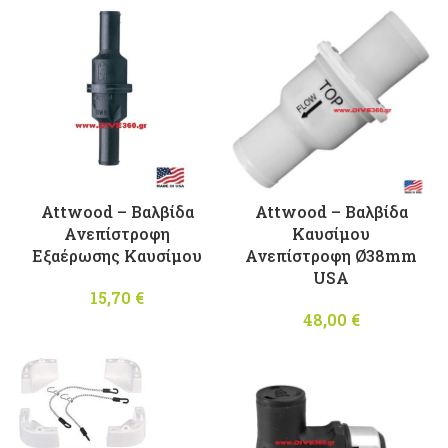
15,50 €
through
16,50 €
Attwood – Βαλβίδα
Attwood – Βαλβίδα
Ανεπίστροφη
Καυσίμου
Εξαέρωσης Καυσίμου
Ανεπίστροφη Ø38mm
USA
15,70
€
48,00
€