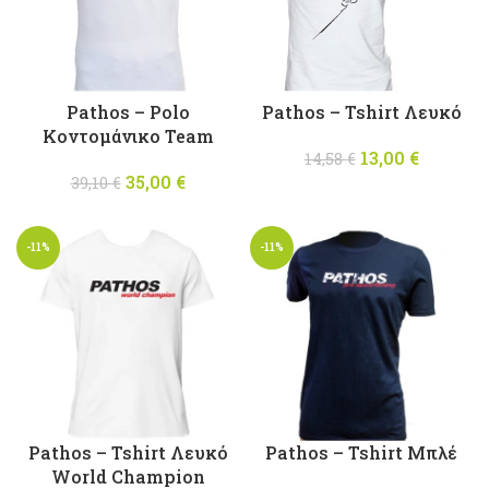
Pathos – Polo
Pathos – Tshirt Λευκό
Κοντομάνικo Team
13,00
Original
€
Η
14,58
€
35,00
Original
€
Η
price was:
τρέχου
39,10
€
price was:
τρέχουσα
14,58 €.
τιμή
39,10 €.
τιμή
είναι:
-11%
-11%
είναι:
13,00 €.
35,00 €.
Pathos – Tshirt Λευκό
Pathos – Tshirt Μπλέ
World Champion