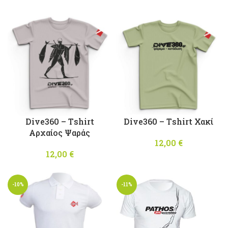
Dive360 – Τshirt
Dive360 – Τshirt Χακί
Αρχαίος Ψαράς
12,00
€
12,00
€
-10%
-11%