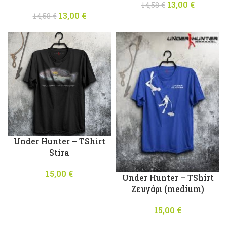
13,00
Original
€
Η
14,58
€
13,00
Original
€
Η
price was:
τρέχου
14,58
€
price was:
τρέχουσα
14,58 €.
τιμή
14,58 €.
τιμή
είναι:
είναι:
13,00 €.
13,00 €.
Under Hunter – TShirt
Stira
15,00
€
Under Hunter – TShirt
Ζευγάρι (medium)
15,00
€