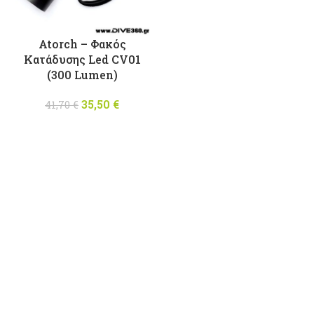
Atorch – Φακός
Κατάδυσης Led CV01
(300 Lumen)
35,50
Original
€
Η
41,70
€
price was:
τρέχουσα
41,70 €.
τιμή
είναι:
35,50 €.