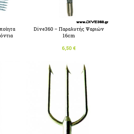
ποίητα
Dive360 – Παραλυτής Ψαριών
όντια
16cm
Price
6,50
€
range:
46,00 €
through
95,00 €