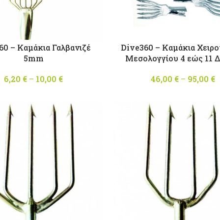
60 – Καμάκια Γαλβανιζέ
Dive360 – Καμάκια Χειρο
5mm
Μεσολογγίου 4 εώς 11 Δ
6,20
€
–
10,00
€
Price
46,00
€
–
95,00
€
range:
6,20 €
through
10,00 €