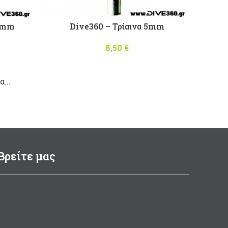
 5mm
Dive360 – Τρίαινα 5mm
8,50
€
...
Βρείτε μας