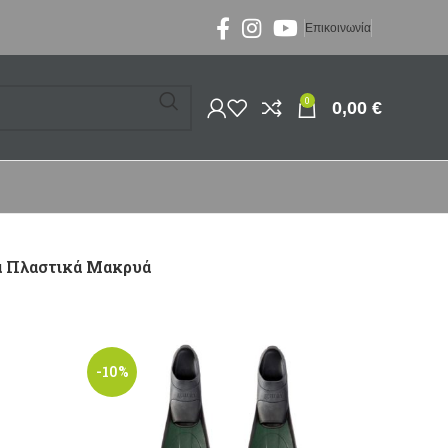
Επικοινωνία
0
0,00
€
α Πλαστικά Μακρυά
-10%