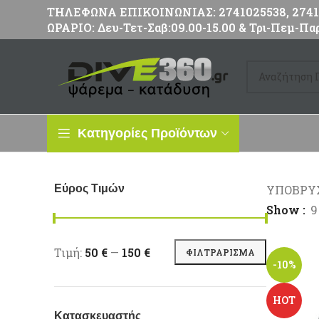
ΤΗΛΕΦΩΝΑ ΕΠΙΚΟΙΝΩΝΙΑΣ: 2741025538, 27411
ΩΡΑΡΙΟ: Δευ-Τετ-Σαβ:09.00-15.00 & Τρι-Πεμ-Παρ
Κατηγορίες Προϊόντων
Εύρος Τιμών
ΥΠΟΒΡΥ
Show
9
Ελάχιστη τιμή
Μέγιστη τιμή
Τιμή:
50 €
—
150 €
ΦΙΛΤΡΆΡΙΣΜΑ
-10%
HOT
Κατασκευαστής