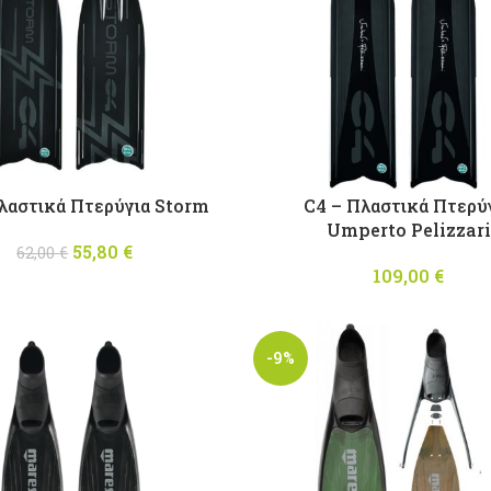
λαστικά Πτερύγια Storm
C4 – Πλαστικά Πτερύ
Umperto Pelizzari
55,80
Original price
€
Η
62,00
€
was: 62,00 €.
τρέχουσα
109,00
€
τιμή είναι:
55,80 €.
-9%