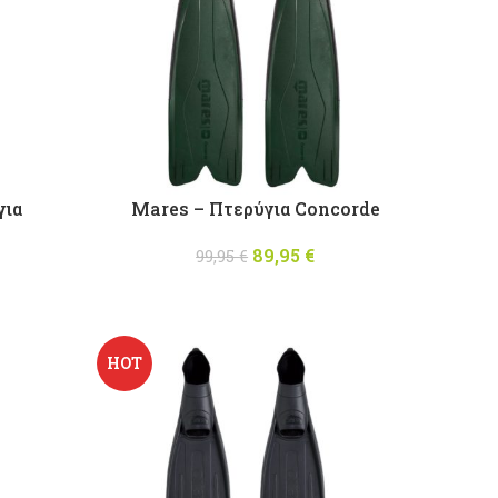
για
Mares – Πτερύγια Concorde
89,95
Original price
€
Η
99,95
€
was: 99,95 €.
τρέχουσα
τιμή είναι:
89,95 €.
HOT