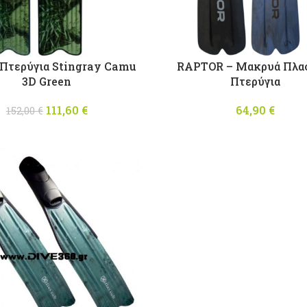
 Πτερύγια Stingray Camu
RAPTOR – Μακρυά Πλα
3D Green
Πτερύγια
111,60
Original price
€
Η
64,90
€
152,00
€
was: 152,00 €.
τρέχουσα
τιμή είναι:
111,60 €.