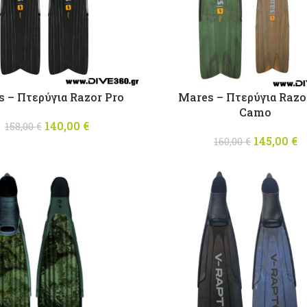
 – Πτερύγια Razor Pro
Mares – Πτερύγια Razo
Camo
140,00
Original price
€
Η
158,00
€
was: 158,00 €.
τρέχουσα
145,00
Origina
€
160,00
€
τιμή
was: 16
τ
είναι:
140,00 €.