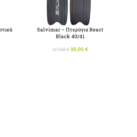
στικά
Salvimar – Πτερύγια React
Black 40/41
90,00
Original price
€
Η
117,60
€
was: 117,60 €.
τρέχουσα
τιμή είναι:
90,00 €.