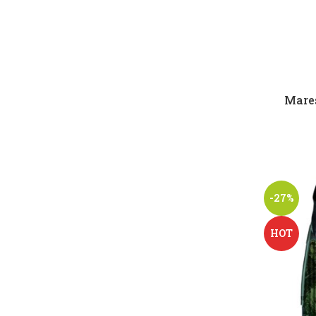
Mares
-27%
HOT