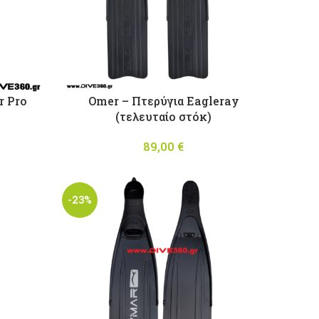
r Pro
Omer – Πτερύγια Eagleray
(τελευταίο στόκ)
l price
Η
89,00
€
0,00 €.
ρέχουσα
τιμή
είναι:
-23%
145,00 €.