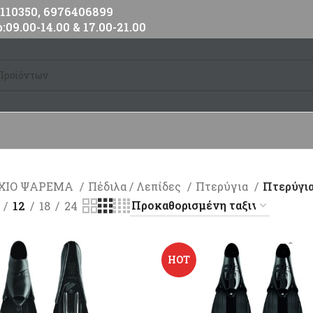
10350, 6976406899
:09.00-14.00 & 17.00-21.00
ΧΙΟ ΨΑΡΕΜΑ
Πέδιλα / Λεπίδες
Πτερύγια
Πτερύγι
12
18
24
HOT