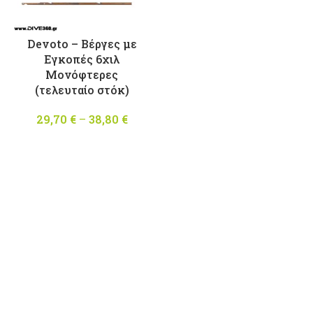
Devoto – Βέργες με
Εγκοπές 6χιλ
Μονόφτερες
(τελευταίο στόκ)
29,70
€
–
38,80
€
Price
range:
29,70 €
through
38,80 €