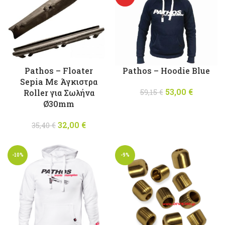
Pathos – Floater
Pathos – Hoodie Blue
Sepia Με Άγκιστρα
53,00
Original
€
Η
Roller για Σωλήνα
59,15
€
price was:
τρέχου
Ø30mm
59,15 €.
τιμή
32,00
Original
€
Η
είναι:
35,40
€
price was:
τρέχουσα
53,00 €
35,40 €.
τιμή
-10%
-9%
είναι:
32,00 €.