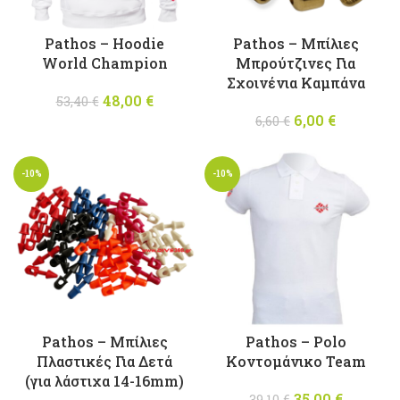
Pathos – Hoodie
Pathos – Mπίλιες
World Champion
Μπρούτζινες Για
Σχοινένια Καμπάνα
48,00
Original
€
Η
53,40
€
price was:
τρέχουσα
6,00
Original
€
Η
6,60
€
53,40 €.
τιμή
price was:
τρέχουσ
είναι:
6,60 €.
τιμή
-10%
-10%
48,00 €.
είναι:
6,00 €.
Pathos – Mπίλιες
Pathos – Polo
Πλαστικές Για Δετά
Κοντομάνικo Team
(για λάστιχα 14-16mm)
35,00
Original
€
Η
39,10
€