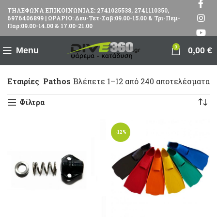
ΤΗΛΕΦΩΝΑ ΕΠΙΚΟΙΝΩΝΙΑΣ: 2741025538, 2741110350,
6976406899 | ΩΡΑΡΙΟ: Δευ-Τετ-Σαβ:09.00-15.00 & Τρι-Πεμ-
Παρ:09.00-14.00 & 17.00-21.00
0
Menu
0,00
€
Εταιρίες
Pathos
Βλέπετε 1–12 από 240 αποτελέσματα
Φίλτρα
-12%