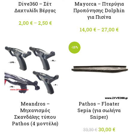
Dive360 – Σέτ
Mayorca – Πτερύγια
Δαχτυλίδι Βέργας
Προπόνησης Dolphin
για Πισίνα
2,00
€
–
2,50
€
Price
range:
14,00
€
–
27,00
€
Pric
2,00 €
range
through
14,00 
-10%
2,50 €
throu
27,00 
Meandros –
Pathos – Floater
Mηχανισμός
Sepia (για σωλήνα
Σκανδάλης τύπου
Sniper)
Pathos (4 μοντέλα)
30,00
Original
€
Η
33,30
€