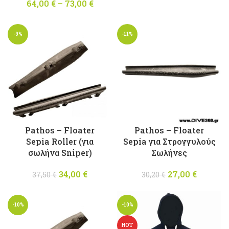
64,00
€
–
73,00
€
Price
price was:
τρέχου
range:
33,30 €.
τιμή
64,00 €
είναι:
-9%
-11%
through
30,00 €
73,00 €
Pathos – Floater
Pathos – Floater
Sepia Roller (για
Sepia για Στρογγυλούς
σωλήνα Sniper)
Σωλήνες
34,00
Original
€
Η
27,00
Original
€
Η
37,50
€
30,20
€
price was:
τρέχουσα
price was:
τρέχου
37,50 €.
τιμή
30,20 €.
τιμή
-10%
-10%
είναι:
είναι:
34,00 €.
27,00 €
HOT