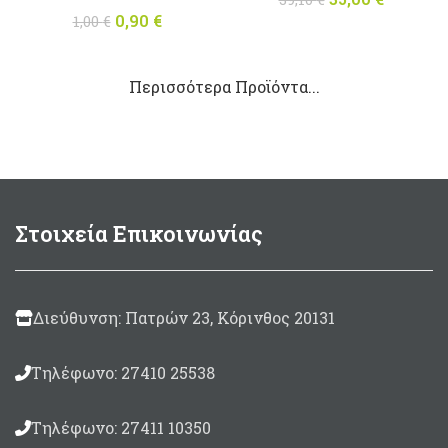
0,90
Original
€
Η
price was:
τρέχου
1,00
€
price was:
τρέχουσα
39,10 €.
τιμή
1,00 €.
τιμή
είναι:
Περισσότερα Προϊόντα...
είναι:
35,00 €
0,90 €.
Στοιχεία Επικοινωνίας
Διεύθυνση: Πατρών 23, Κόρινθος 20131
Τηλέφωνο: 27410 25538
Τηλέφωνο: 27411 10350