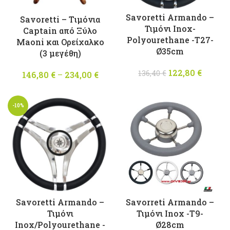
Savoretti Armando –
Savoretti – Tιμόνια
Τιμόνι Inox-
Captain από Ξύλο
Polyourethane -T27-
Maoni και Ορείχαλκο
Ø35cm
(3 μεγέθη)
122,80
Original
€
Η
136,40
€
146,80
€
–
234,00
€
Price
price was:
τρέχο
range:
136,40 €.
τιμή
146,80 €
είναι
-10%
through
122,80 
234,00 €
Savoretti Armando –
Savorreti Armando –
Τιμόνι
Τιμόνι Inox -T9-
Inox/Polyourethane -
Ø28cm