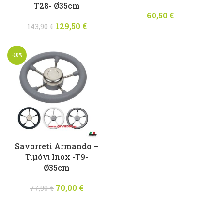
T28- Ø35cm
60,50
€
129,50
Original
€
Η
143,90
€
price was:
τρέχουσα
143,90 €.
τιμή
-10%
είναι:
129,50 €.
Savorreti Armando –
Τιμόνι Inox -T9-
Ø35cm
70,00
Original
€
Η
77,90
€
price was:
τρέχουσα
77,90 €.
τιμή