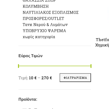
ΘΑΛΑΣΣΙΑ ΣΠΟΡ
ΚΟΛΥΜΒΗΣΗ
ΝΑΥΤΙΛΙΑΚΟΣ ΕΞΟΠΛΙΣΜΟΣ
ΠΡΟΣΦΟΡΕΣ/OUTLET
Τανκ Νερού & Λυμάτων
ΥΠΟΒΡΥΧΙΟ ΨΑΡΕΜΑ
χωρίς κατηγορία
Thetfo
Χημική
Εύρος Τιμών
Ελάχιστη τιμή
Μέγιστη τιμή
Τιμή:
10 €
—
270 €
ΦΙΛΤΡΆΡΙΣΜΑ
Προϊόντα: