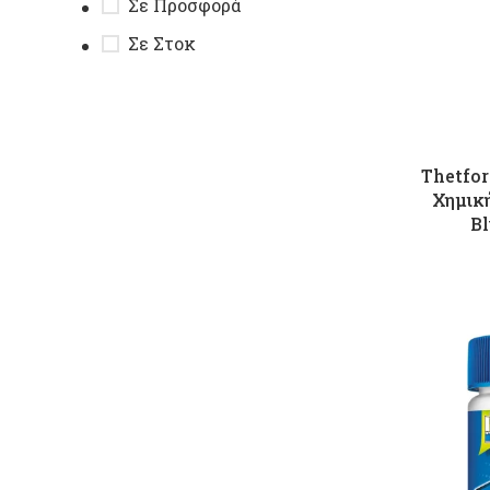
Σε Προσφορά
Σε Στοκ
Thetfo
Χημικ
Bl