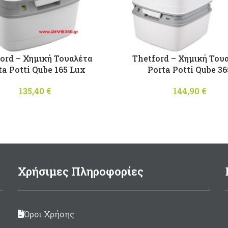
ord – Χημική Τουαλέτα
Thetford – Χημική Του
ta Potti Qube 165 Lux
Porta Potti Qube 36
135,40
€
144,90
€
Χρήσιμες Πληροφορίες
Όροι Χρήσης