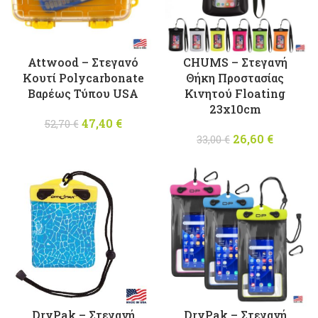
Attwood – Στεγανό
CHUMS – Στεγανή
Κουτί Polycarbonate
Θήκη Προστασίας
Βαρέως Τύπου USA
Κινητού Floating
23x10cm
47,40
Original
€
Η
52,70
€
price was:
τρέχουσα
26,60
Original
€
Η
33,00
€
52,70 €.
τιμή
price was:
τρέχου
είναι:
33,00 €.
τιμή
47,40 €.
είναι:
26,60 €
DryPak – Στεγανή
DryPak – Στεγανή