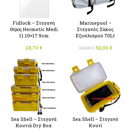
Fidlock – Στεγανή
Marinepool –
Θήκη Hermetic Medi
Στεγανός Σάκος
11.10×17.9cm
Εξοπλισμού 70Lt
28,70
€
92,00
Original
€
Η
102,00
€
price was:
τρέχου
102,00 €.
τιμή
είναι:
92,00 €
Sea Shell – Στεγανά
Sea Shell – Στεγανό
Κουτιά Dry Box
Κουτί