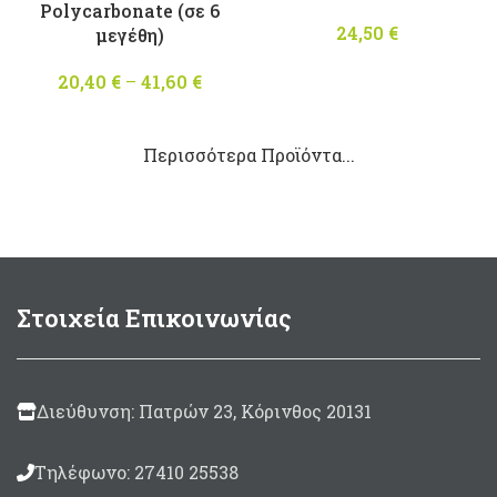
Polycarbonate (σε 6
24,50
€
μεγέθη)
20,40
€
–
41,60
€
Price
range:
20,40 €
Περισσότερα Προϊόντα...
through
41,60 €
Στοιχεία Επικοινωνίας
Διεύθυνση: Πατρών 23, Κόρινθος 20131
Τηλέφωνο: 27410 25538