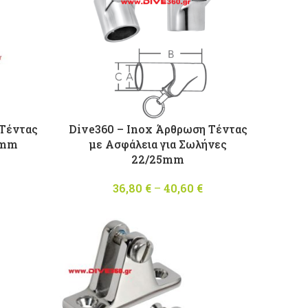
 Τέντας
Dive360 – Inox Άρθρωση Τέντας
2mm
με Ασφάλεια για Σωλήνες
22/25mm
Price
range:
36,80
€
–
40,60
€
Price
7,50 €
range:
through
36,80 €
14,00 €
through
40,60 €