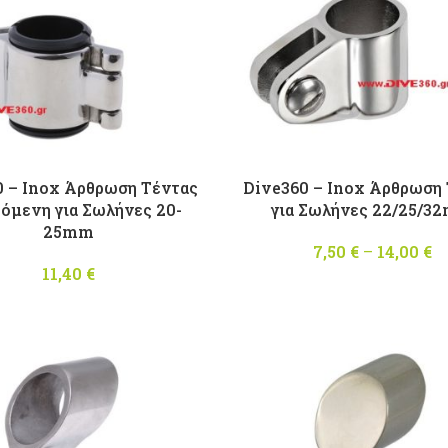
0 – Inox Άρθρωση Τέντας
Dive360 – Inox Άρθρωση
όμενη για Σωλήνες 20-
για Σωλήνες 22/25/3
25mm
7,50
€
–
14,00
€
11,40
€