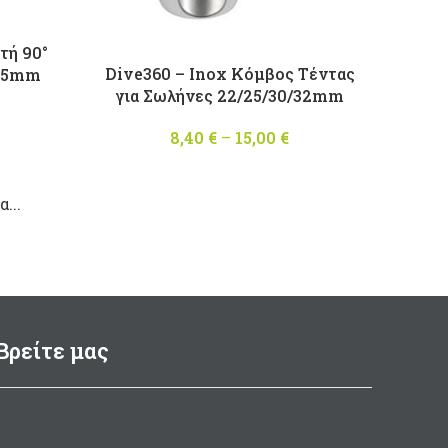
τή 90°
Dive360 – Inox Κόμβος Τέντας
 25mm
για Σωλήνες 22/25/30/32mm
8,40
€
–
15,00
€
Price
range:
8,40 €
...
through
15,00 €
Βρείτε μας