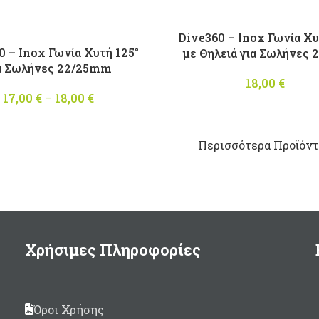
Dive360 – Inox Γωνία Χυ
0 – Inox Γωνία Χυτή 125°
με Θηλειά για Σωλήνες
α Σωλήνες 22/25mm
18,00
€
17,00
€
–
18,00
€
Price
range:
17,00 €
through
Περισσότερα Προϊόντα
18,00 €
Χρήσιμες Πληροφορίες
Όροι Χρήσης