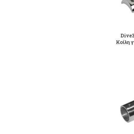
Dive3
Κοίλη 