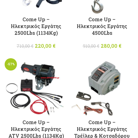
Come Up –
Come Up –
Ηλεκτρικός Εργάτης
Ηλεκτρικός Εργάτης
2500Lbs (1134Kg)
4500Lbs
220,00
Original
€
Η
280,00
Original
€
Η
710,00
€
910,00
€
price was:
τρέχουσα
price was:
τρέχο
710,00 €.
τιμή
910,00 €.
τιμ
-57%
είναι:
είναι
220,00 €.
280,00
Come Up –
Come Up –
Ηλεκτρικός Εργάτης
Ηλεκτρικός Εργάτης
ATV 2500Lbs (1134Kg)
Τρέϊλερ & Κοτσαδόρου