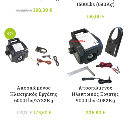
1500Lbs (680Kg)
198,00
Original
€
Η
458,00
€
price was:
τρέχουσα
156,00
€
458,00 €.
τιμή
είναι:
-10%
198,00 €.
Αποσπώμενος
Αποσπώμενος
Ηλεκτρικός Εργάτης
Ηλεκτρικός Εργάτης
6000Lbs/2722Kg
9000Lbs-4082Kg
175,50
Original
€
Η
226,80
€
195,00
€
price was:
τρέχουσα
195,00 €.
τιμή