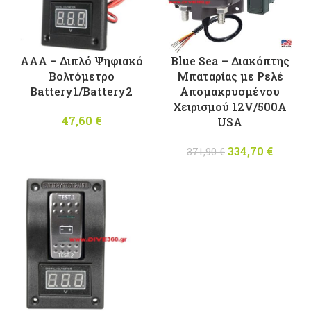
AAA – Διπλό Ψηφιακό
Blue Sea – Διακόπτης
Βολτόμετρο
Μπαταρίας με Ρελέ
Battery1/Battery2
Απομακρυσμένου
Χειρισμού 12V/500Α
47,60
€
USA
334,70
Original
€
Η
371,90
€
price was:
τρέχο
371,90 €.
τιμή
είναι
334,70