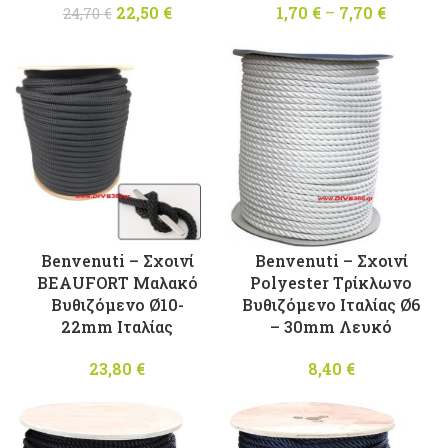
22,50
Original
€
Η
1,70
€
–
7,70
€
Price
24,70
€
price was:
τρέχουσα
range:
24,70 €.
τιμή
1,70 €
είναι:
throug
22,50 €.
7,70 €
Benvenuti – Σχοινί
Benvenuti – Σχοινί
BEAUFORT Μαλακό
Polyester Tρίκλωνο
Βυθιζόμενο Ø10-
Βυθιζόμενο Ιταλίας Ø6
22mm Ιταλίας
– 30mm Λευκό
23,80
€
8,40
€