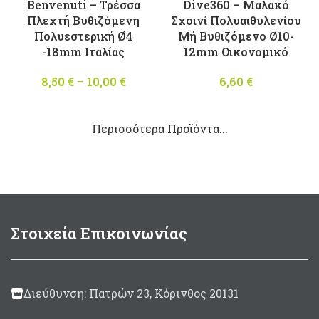
Benvenuti – Τρέσσα
Dive360 – Μαλακό
Πλεχτή Βυθιζόμενη
Σχοινί Πολυαιθυλενίου
Πολυεστερική Ø4
Μή Βυθιζόμενο Ø10-
-18mm Ιταλίας
12mm Οικονομικό
8,50
€
–
10,00
€
Price
6,60
€
range:
8,50 €
Περισσότερα Προϊόντα...
through
10,00 €
Στοιχεία Επικοινωνίας
Διεύθυνση: Πατρών 23, Κόρινθος 20131