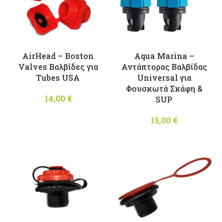
AirHead – Boston
Aqua Marina –
Valves Βαλβίδες για
Αντάπτορας Βαλβίδας
Τubes USA
Universal για
Φουσκωτά Σκάφη &
14,00
€
SUP
15,00
€