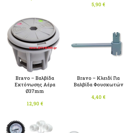
5,90
€
Bravo – Βαλβίδα
Bravo – Κλειδί Για
Εκτόνωσης Αέρα
Βαλβίδα Φουσκωτών
Ø37mm
4,40
€
12,90
€