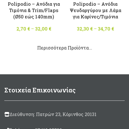
Polipodio – Ανόδια για
Polipodio – Ανόδια
Τιμόνια & Trim/Flaps
Ψευδαργύρου με Λάμα
(Ø50 εώς 140mm)
για Καρίνες/Τιμόνια
2,70
€
–
32,00
€
Price
32,30
€
–
34,70
€
Pric
range:
range
2,70 €
32,30 
Περισσότερα Προϊόντα...
through
throu
32,00 €
34,70 
Στοιχεία Επικοινωνίας
Διεύθυνση: Πατρών 23, Κόρινθος 20131