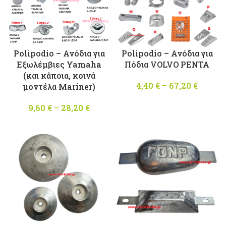
Polipodio – Ανόδια για
Polipodio – Ανόδια για
Εξωλέμβιες Yamaha
Πόδια VOLVO PENTA
(και κάποια, κοινά
4,40
€
–
67,20
€
Price
μοντέλα Mariner)
range
9,60
€
–
28,20
€
Price
4,40 €
range:
throug
9,60 €
67,20 
through
28,20 €