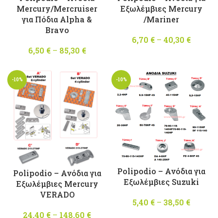
Mercury/Mercruiser
Εξωλέμβιες Mercury
για Πόδια Alpha &
/Mariner
Bravo
6,70
€
–
40,30
€
Price
6,50
€
–
85,30
€
Price
range
range:
6,70 €
6,50 €
throug
-10%
-10%
through
40,30 
85,30 €
Polipodio – Ανόδια για
Polipodio – Ανόδια για
Εξωλέμβιες Suzuki
Εξωλέμβιες Mercury
VERADO
5,40
€
–
38,50
€
Price
range:
24,40
€
–
148,60
€
Price