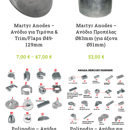
Martyr Anodes –
Martyr Anodes –
Ανόδιo για Τιμόνια &
Ανόδιo Προπέλας
Trim/Flaps Ø49-
Ø83mm (για άξονα
129mm
Ø51mm)
7,00
€
–
47,00
€
Price
53,00
€
range:
7,00 €
through
47,00 €
Polipodio – Ανόδια
Polipodio – Ανόδια για