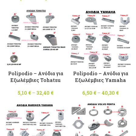
5,40 €
range:
throug
24,40 €
38,50 
through
148,60 €
Polipodio – Ανόδια για
Polipodio – Ανόδια για
Εξωλέμβιες Tohatsu
Εξωλέμβιες Yamaha
5,10
€
–
32,40
€
Price
6,50
€
–
40,30
€
Price
range:
range:
5,10 €
6,50 €
through
throug
32,40 €
40,30 