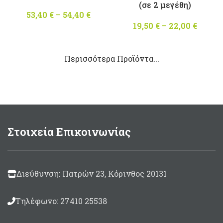
(σε 2 μεγέθη)
53,40
€
–
54,40
€
Price
range:
19,50
€
–
22,00
€
Pric
53,40 €
range
through
19,50 
Περισσότερα Προϊόντα...
54,40 €
throu
22,00 
Στοιχεία Επικοινωνίας
Διεύθυνση: Πατρών 23, Κόρινθος 20131
Τηλέφωνο: 27410 25538