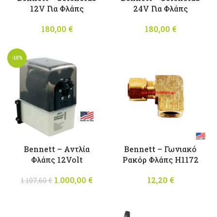
12V Για Φλάπς
24V Για Φλάπς
180,00
€
180,00
€
-10%
Bennett – Αντλία
Bennett – Γωνιακό
Φλάπς 12Volt
Ρακόρ Φλάπς H1172
1.000,00
Original
€
Η
12,20
€
1.107,60
€
price was:
τρέχουσα
1.107,60 €.
τιμή
είναι: