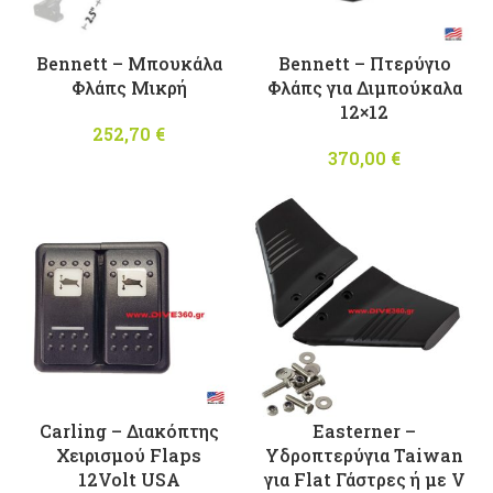
Bennett – Μπουκάλα
Bennett – Πτερύγιο
Φλάπς Μικρή
Φλάπς για Διμπούκαλα
12×12
252,70
€
370,00
€
Carling – Διακόπτης
Easterner –
Χειρισμού Flaps
Υδροπτερύγια Taiwan
12Volt USA
για Flat Γάστρες ή με V