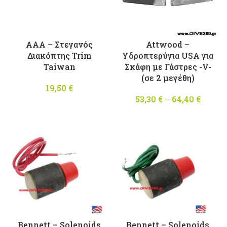
AAA – Στεγανός
Attwood –
Διακόπτης Trim
Υδροπτερύγια USA για
Taiwan
Σκάφη με Γάστρες -V-
(σε 2 μεγέθη)
19,50
€
53,30
€
–
64,40
€
Pric
range
53,30 
throu
64,40 
Bennett – Solenoids
Bennett – Solenoids