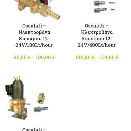
Osculati –
Osculati –
Ηλεκτροβάνα
Ηλεκτροβάνα
Καυσίμου 12-
Καυσίμου 12-
24V/100Lt/hour
24V/400Lt/hour
90,00
€
–
100,00
€
Price
149,80
€
–
154,80
€
Pri
range:
rang
90,00 €
149,8
through
thro
100,00 €
154,8
Osculati –